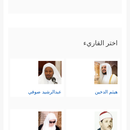
اختر القاريء
هيثم الدخين
عبدالرشيد صوفي