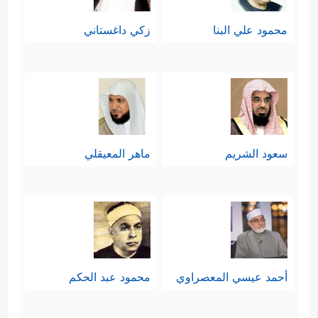
محمود علي البنا
زكي داغستاني
سعود الشريم
ماهر المعيقلي
أحمد عيسي المعصراوي
محمود عبد الحكم