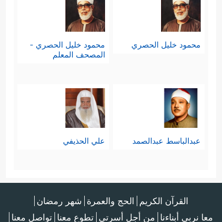
محمود خليل الحصري
محمود خليل الحصري -
المصحف المعلم
عبدالباسط عبدالصمد
علي الحذيفي
القرآن الكريم
الحج والعمرة
شهر رمضان
معا نربي أبناءنا
من أجل أسرتي
تطوع معنا
تواصل معنا