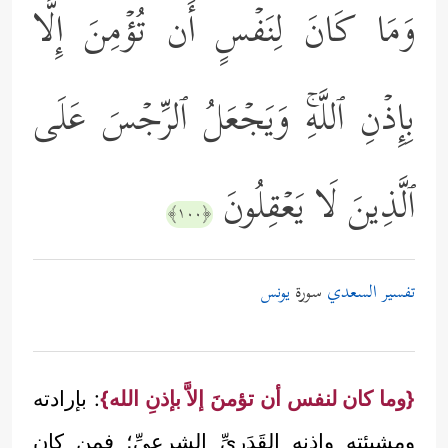
وَمَا كَانَ لِنَفۡسٍ أَن تُؤۡمِنَ إِلَّا
بِإِذۡنِ ٱللَّهِۚ وَیَجۡعَلُ ٱلرِّجۡسَ عَلَى
ٱلَّذِینَ لَا یَعۡقِلُونَ
﴿١٠٠﴾
تفسير السعدي
سورة
يونس
{وما كان لنفس أن تؤمنَ إلاَّ بإذنِ الله}
: بإرادته
ومشيئته وإذنه القَدَرِيِّ الشرعيِّ؛ فمن كان