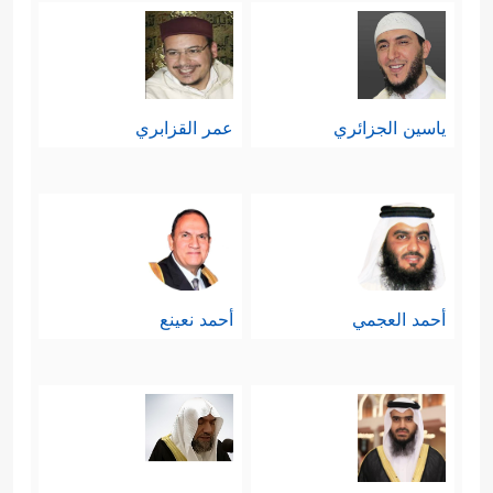
ياسين الجزائري
عمر القزابري
أحمد العجمي
أحمد نعينع