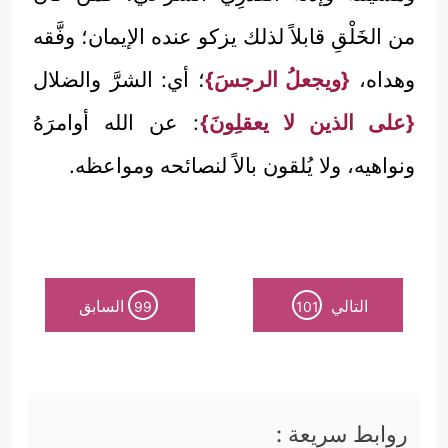
من الخَلْقِ قابلاً لذلك يزكو عنده الإيمان؛ وفَّقه
وهداه،
{ويجعلُ الرجسَ}
؛ أي: الشرَّ والضلال
{على الذين لا يعقلِونَ}
: عن الله أوامرَهُ
ونواهيه، ولا يُلقون بالاً لنصائحه ومواعظه.
التالي
السابق
99
101
روابط سريعة :