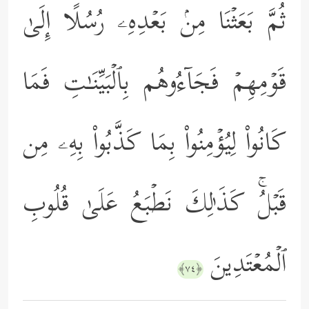
ثُمَّ بَعَثۡنَا مِنۢ بَعۡدِهِۦ رُسُلًا إِلَىٰ
قَوۡمِهِمۡ فَجَاۤءُوهُم بِٱلۡبَیِّنَـٰتِ فَمَا
كَانُواْ لِیُؤۡمِنُواْ بِمَا كَذَّبُواْ بِهِۦ مِن
قَبۡلُۚ كَذَ ٰ⁠لِكَ نَطۡبَعُ عَلَىٰ قُلُوبِ
ٱلۡمُعۡتَدِینَ
﴿٧٤﴾