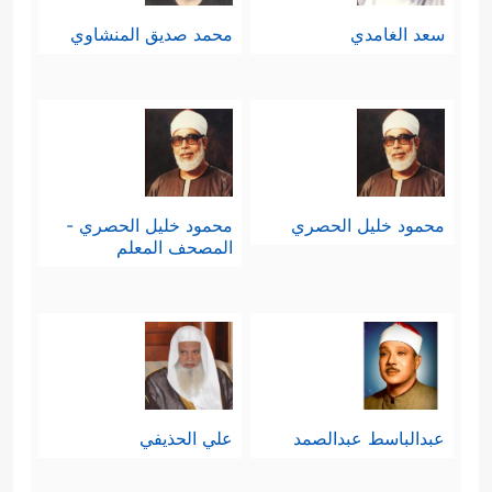
سعد الغامدي
محمد صديق المنشاوي
محمود خليل الحصري
محمود خليل الحصري -
المصحف المعلم
عبدالباسط عبدالصمد
علي الحذيفي