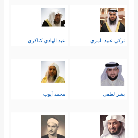
تركي عبيد المري
عبد الهادي كناكري
بشر لطفي
محمد أيوب