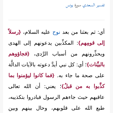
تفسير السعدي
سورة
يونس
أي: ثم بعثنا من بعد
نوح
عليه السلام،
{رسلاً
إلى قومِهم}
: المكذِّبين يدعونهم إلى الهدى
ويحذِّرونهم من أسباب الرَّدى،
{فجاؤوهم
بالبيِّنات}
؛ أي: كل نبي أيدَّ دعوته بالآيات الدالَّة
على صحة ما جاء به.
{فما كانوا ليؤمنوا بما
كذَّبوا به من قبلُ}
؛ يعني: أن الله تعالى
عاقبهم حيث جاءهم الرسول فبادروا بتكذيبه،
طبع الله على قلوبهم، وحال بينهم وبين