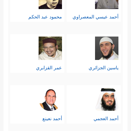
أحمد عيسي المعصراوي
محمود عبد الحكم
ياسين الجزائري
عمر القزابري
أحمد العجمي
أحمد نعينع