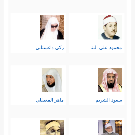
محمود علي البنا
زكي داغستاني
سعود الشريم
ماهر المعيقلي