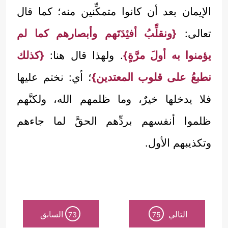
الإيمان بعد أن كانوا متمكِّنين منه؛ كما قال
تعالى:
{ونقلِّبُ أفئِدَتَهم وأبصارهم كما لم
يؤمنوا به أولَ مرَّةٍ}
. ولهذا قال هنا:
{كذلك
نطبعُ على قلوب المعتدين}
؛ أي: نختم عليها
فلا يدخلها خيرٌ، وما ظلمهم الله، ولكنَّهم
ظلموا أنفسهم بردِّهم الحقَّ لما جاءهم
وتكذيبهم الأول.
التالي
السابق
73
75