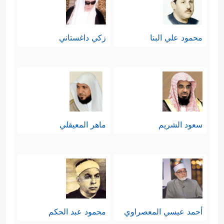
محمود علي البنا
زكي داغستاني
سعود الشريم
ماهر المعيقلي
أحمد عيسي المعصراوي
محمود عبد الحكم