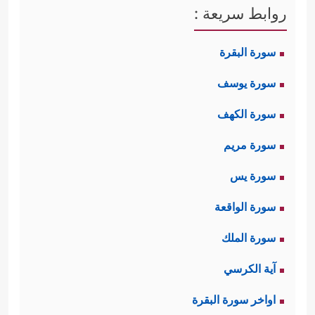
روابط سريعة :
في ظلمهم، فالله تعالى قادرٌ - لا شكَّ -
على تغيير هذه الأحوال، وتقليب هذه
سورة البقرة
القلوب، لكن الذي يجري كلُّه يجري وفق
سورة يوسف
سُنن الله وإرادته وحكمته.
سورة الكهف
ثانيًا: إن الإنسان هو المسؤول عن
سورة مريم
توجهاته واختياراته، وهذه المسؤولية هي
سورة يس
مناط التكليف والاختبار، ولو تدخَّلَت
سورة الواقعة
الإرادة الإلهيَّة في تسييره لانتفَى مفهوم
سورة الملك
الاختبار من أساسه، ولمَا بقي فضلٌ
آية الكرسي
لتقيٍّ على شقيٍّ، ولا لمجاهدٍ على قاعدٍ
اواخر سورة البقرة