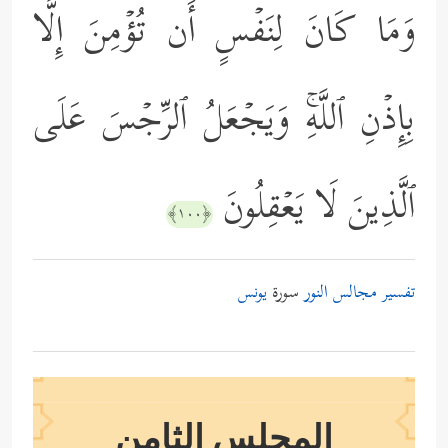
وَمَا كَانَ لِنَفۡسٍ أَن تُؤۡمِنَ إِلَّا
بِإِذۡنِ ٱللَّهِۚ وَیَجۡعَلُ ٱلرِّجۡسَ عَلَى
ٱلَّذِینَ لَا یَعۡقِلُونَ
﴿١٠٠﴾
تفسير مجالس النور
سورة
يونس
المجلس الثامن