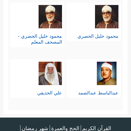
محمود خليل الحصري
محمود خليل الحصري -
المصحف المعلم
عبدالباسط عبدالصمد
علي الحذيفي
القرآن الكريم
الحج والعمرة
شهر رمضان