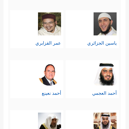
ياسين الجزائري
عمر القزابري
أحمد العجمي
أحمد نعينع