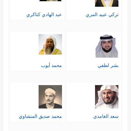
تركي عبيد المري
عبد الهادي كناكري
بشر لطفي
محمد أيوب
سعد الغامدي
محمد صديق المنشاوي