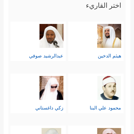
اختر القاريء
هيثم الدخين
عبدالرشيد صوفي
محمود علي البنا
زكي داغستاني