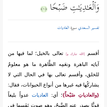
وَٱلۡعَـٰدِیَـٰتِ ضَبۡحࣰا
﴿١﴾
تفسير السعدي
سورة
العاديات
أقسم
تعالى بالخيل؛ لما فيها من
[الله تبارك و]
آياتِه الباهرة ونعَمِه الظَّاهرة ما هو معلومٌ
للخلق، وأقسم تعالى بها في الحال التي لا
يشاركُها فيه غيرها من أنواع الحيوانات، فقال:
{والعادياتِ ضَبْحاً}
؛ أي:
العاديات
عدواً بليغاً
قويًّا يصدر عنه الضَّبحُ، وهو صوت نَفَسها في