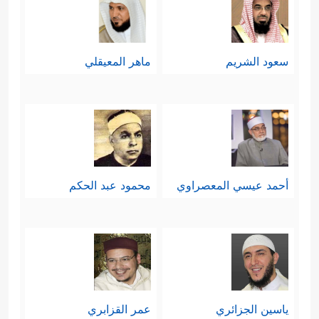
سعود الشريم
ماهر المعيقلي
أحمد عيسي المعصراوي
محمود عبد الحكم
ياسين الجزائري
عمر القزابري