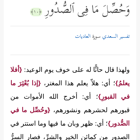
وَحُصِّلَ مَا فِی ٱلصُّدُورِ
﴿١٠﴾
تفسير السعدي
سورة
العاديات
ولهذا قال حاثًّا له على خوف يوم الوعيد:
{أفلا
يعلمُ}
؛ أي: هلاّ يعلم هذا المغتر،
{إذا بُعْثِرَ ما
في القبورِ}
؛ أي: أخرج الله الأموات من
قبورهم لحشرهم ونشورهم،
{وحُصِّل ما في
الصُّدور}
؛ أي: ظهر وبان ما فيها وما استتر في
الصدور من كمائن الخير والشرِّ، فصار السرُّ