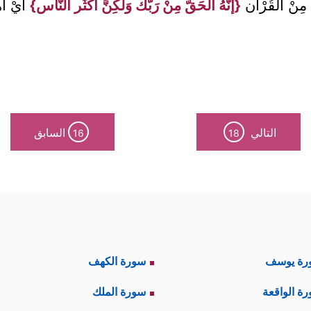
مِنْ الْقُرْآن
{إنَّهُ الْحَقّ مِنْ رَبّك وَلَكِنَّ أَكْثَر النَّاس}
أَيْ أَ
التالي
السابق
16
18
رة يوسف
سورة الكهف
ة الواقعة
سورة الملك