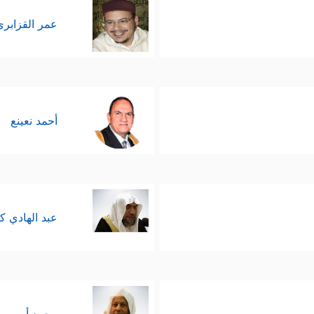
عمر القزابري
أحمد نعينع
عبد الهادي ك