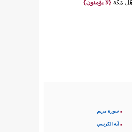
هْل مَكَّة
{لَا يؤمنون}
سورة مريم
آية الكرسي