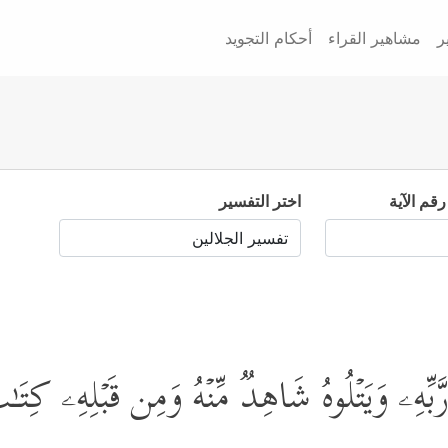
ر
مشاهير القراء
أحكام التجويد
رقم الآية
اختر التفسير
َبِّهِۦ وَیَتۡلُوهُ شَاهِدࣱ مِّنۡهُ وَمِن قَبۡلِهِۦ كِتَـ