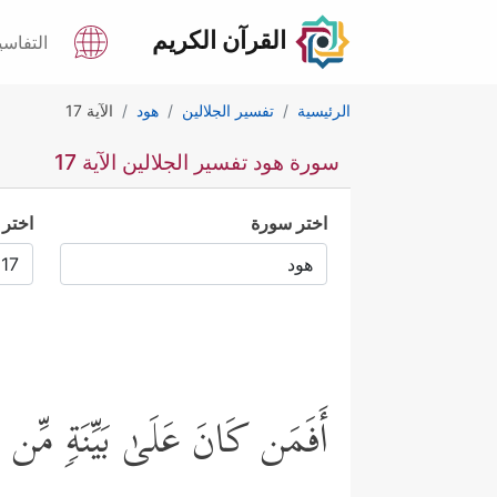
القرآن الكريم
التفاسي
الرئيسية
تفسير الجلالين
هود
الآية 17
سورة هود تفسير الجلالين الآية 17
اختر سورة
اختر 
أَفَمَن كَانَ عَلَىٰ بَیِّنَةࣲ مِّن رّ