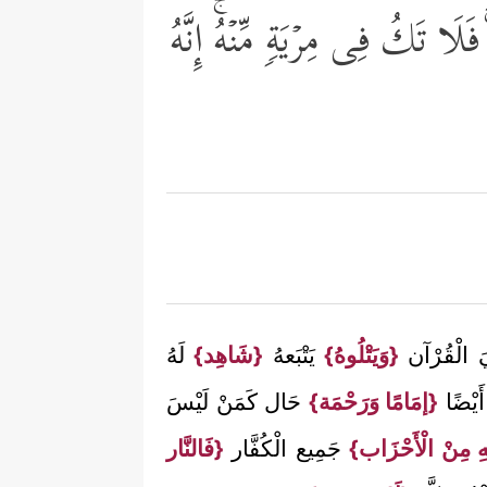
لَا تَكُ فِی مِرۡیَةࣲ مِّنۡهُۚ إِنَّهُ
ِيَ الْقُرْآن
{وَيَتْلُوهُ}
يَتْبَعهُ
{شَاهِد}
لَهُ
أَيْضًا
{إمَامًا وَرَحْمَة}
حَال كَمَنْ لَيْسَ
هِ مِنْ الْأَحْزَاب}
جَمِيع الْكُفَّار
{فَالنَّار