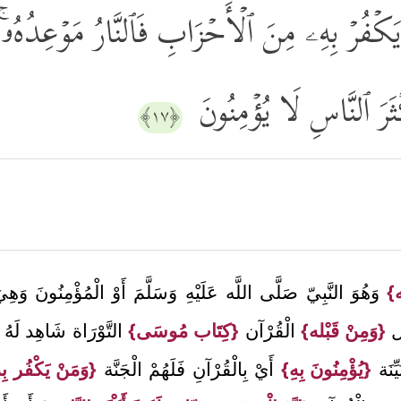
 یَكۡفُرۡ بِهِۦ مِنَ ٱلۡأَحۡزَابِ فَٱلنَّارُ مَوۡعِدُهُۥۚ فَ
ثَرَ ٱلنَّاسِ لَا یُؤۡمِنُونَ
﴿١٧﴾
ه}
وَهُوَ النَّبِيّ صَلَّى اللَّه عَلَيْهِ وَسَلَّمَ أَوْ الْمُؤْمِنُونَ وَه
يل
{وَمِنْ قَبْله}
الْقُرْآن
{كِتَاب مُوسَى}
التَّوْرَاة شَاهِد لَهُ 
ِّنَة
{يُؤْمِنُونَ بِهِ}
أَيْ بِالْقُرْآنِ فَلَهُمْ الْجَنَّة
{وَمَنْ يَكْفُر بِ