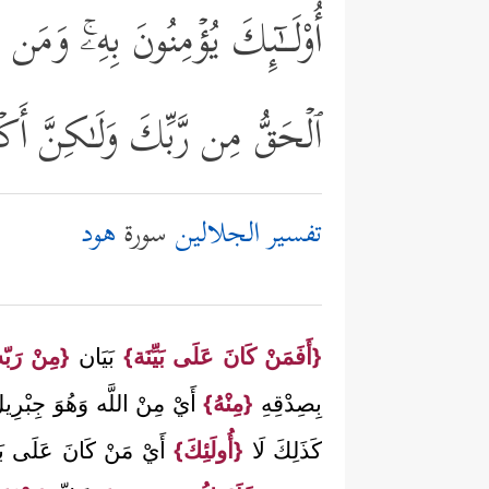
أُوْلَــٰۤىِٕكَ یُؤۡمِنُونَ بِهِۦۚ وَمَن
ٱلۡحَقُّ مِن رَّبِّكَ وَلَـٰكِنَّ أَكۡ
تفسير الجلالين
سورة
هود
{أَفَمَنْ كَانَ عَلَى بَيِّنَة}
بَيَان
{مِنْ رَبّ
بِصِدْقِهِ
{مِنْهُ}
أَيْ مِنْ اللَّه وَهُوَ جِبْرِ
كَذَلِكَ لَا
{أُولَئِكَ}
أَيْ مَنْ كَانَ عَلَى بَي