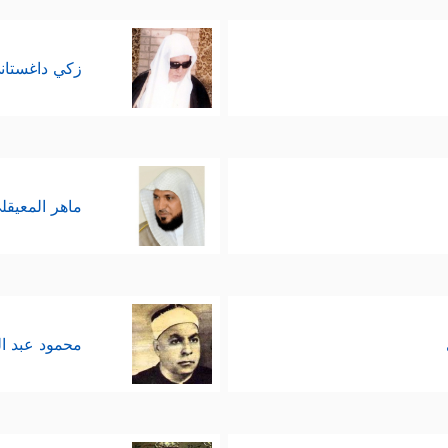
زكي داغستان
ماهر المعيقل
محمود عبد ا