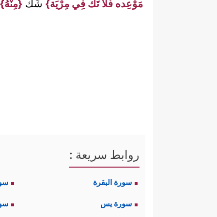
مَوْعِده فَلَا تَكُ فِي مِرْيَة}
شَكّ
{مِنْهُ}
روابط سريعة :
سورة البقرة
سو
سورة يس
سور