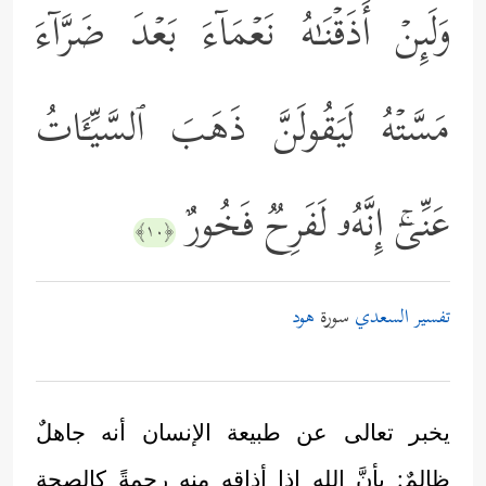
وَلَىِٕنۡ أَذَقۡنَـٰهُ نَعۡمَاۤءَ بَعۡدَ ضَرَّاۤءَ
مَسَّتۡهُ لَیَقُولَنَّ ذَهَبَ ٱلسَّیِّـَٔاتُ
عَنِّیۤۚ إِنَّهُۥ لَفَرِحࣱ فَخُورٌ
﴿١٠﴾
تفسير السعدي
سورة
هود
يخبر تعالى عن طبيعة الإنسان أنه جاهلٌ
ظالمٌ: بأنَّ الله إذا أذاقه منه رحمةً كالصحة