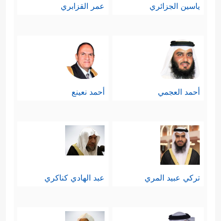
ياسين الجزائري
عمر القزابري
أحمد العجمي
أحمد نعينع
تركي عبيد المري
عبد الهادي كناكري