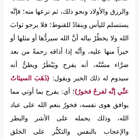
والرزق والأولاد ونحو ذلك، ثم نزعها منه؛ فإنَّه
يستسلم لليأس وينقادُ للقنوط؛ فلا يرجو ثوابَ
الله ولا يخطُرُ بباله أنَّ الله سيردُّها أو مثلها أو
خيراً منها عليه، وأنَّه إذا أذاقه رحمةً من بعد
ضرَّاء مسَّتْه، أنه يفرح ويَبْطَرُ ويظنُّ أنه
سيدوم له ذلك الخير ويقول:
{ذَهَبَ السيئاتُ
عنِّي إنَّه لفرحٌ فخورٌ}
؛ أي: يفرح بما أوتي مما
يوافق هوى نفسه، فخورٌ بنعم الله على عباد
الله، وذلك يحمله على الأشر والبطر
والإعجاب بالنفس والتكبُّر على الخلق