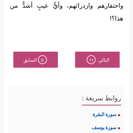
واحتقارهم وازدرائهم، وأيُّ عيبٍ أشدُّ من
هذا؟!
التالي
السابق
9
11
روابط سريعة :
سورة البقرة
سورة يوسف