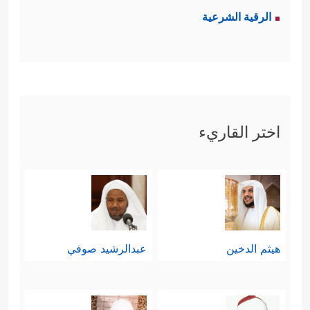
الرقية الشرعية
اختر القاريء
هيثم الدخين
عبدالرشيد صوفي