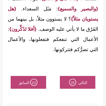
{والبصير والسميع}
: مَثَل السعداء.
{هل
يستويان مثلاً}
؟ لا يستوون مثلاً، بل بينهما من
الفَرْق ما لا يأتي عليه الوصف.
{أفلا تَذَكَّرون}
:
الأعمال التي تنفعكم فتفعلونها، والأعمال
التي تضرُّكم فتتركونها.
التالي
السابق
23
25