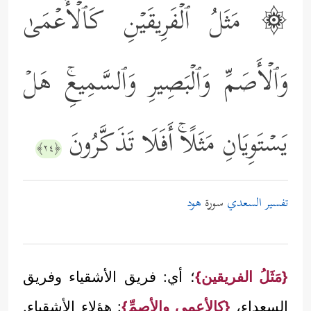
۞ مَثَلُ ٱلۡفَرِیقَیۡنِ كَٱلۡأَعۡمَىٰ
وَٱلۡأَصَمِّ وَٱلۡبَصِیرِ وَٱلسَّمِیعِۚ هَلۡ
یَسۡتَوِیَانِ مَثَلًاۚ أَفَلَا تَذَكَّرُونَ
﴿٢٤﴾
تفسير السعدي
سورة
هود
{مَثَلُ الفريقين}
؛ أي: فريق الأشقياء وفريق
السعداء،
{كالأعمى والأصمِّ}
: هؤلاء الأشقياء.