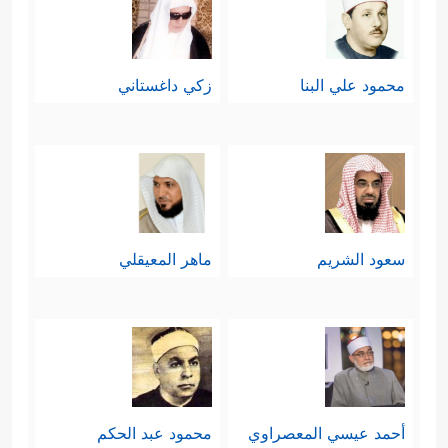
محمود علي البنا
زكي داغستاني
سعود الشريم
ماهر المعيقلي
أحمد عيسي المعصراوي
محمود عبد الحكم