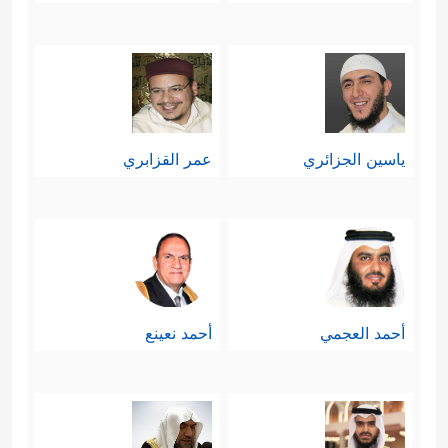
ياسين الجزائري
عمر القزابري
أحمد العجمي
أحمد نعينع