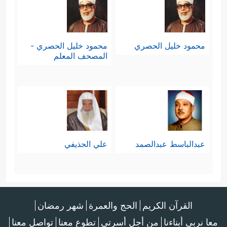
محمود خليل الحصري
محمود خليل الحصري -
المصحف المعلم
عبدالباسط عبدالصمد
علي الحذيفي
القرآن الكريم
الحج والعمرة
شهر رمضان
معا نربي أبناءنا
من أجل أسرتي
تطوع معنا
تواصل معنا