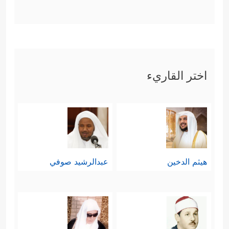
اختر القاريء
هيثم الدخين
عبدالرشيد صوفي