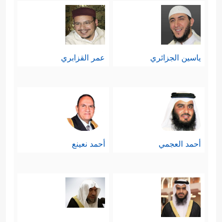
ياسين الجزائري
عمر القزابري
أحمد العجمي
أحمد نعينع