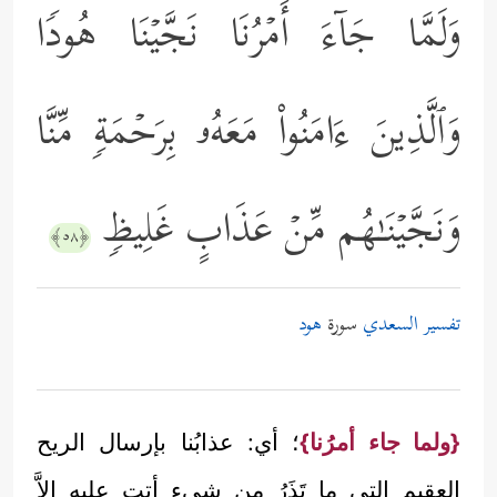
وَلَمَّا جَاۤءَ أَمۡرُنَا نَجَّیۡنَا هُودࣰا
وَٱلَّذِینَ ءَامَنُواْ مَعَهُۥ بِرَحۡمَةࣲ مِّنَّا
وَنَجَّیۡنَـٰهُم مِّنۡ عَذَابٍ غَلِیظࣲ
﴿٥٨﴾
تفسير السعدي
سورة
هود
{ولما جاء أمرُنا}
؛ أي: عذابُنا بإرسال الريح
العقيم التي ما تَذَرُ من شيء أتت عليه إلاَّ