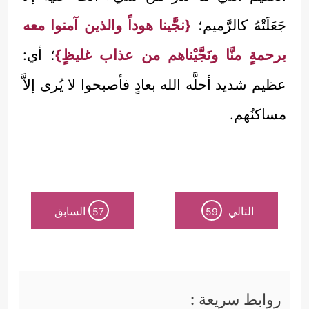
جَعَلَتْهُ كالرَّميم؛
{نجَّينا هوداً والذين آمنوا معه
برحمةٍ منَّا ونَجَّيْناهم من عذاب غليظٍ}
؛ أي:
عظيم شديد أحلَّه الله بعادٍ فأصبحوا لا يُرى إلاَّ
مساكنُهم.
التالي
السابق
57
59
روابط سريعة :