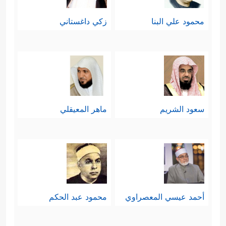
محمود علي البنا
زكي داغستاني
سعود الشريم
ماهر المعيقلي
أحمد عيسي المعصراوي
محمود عبد الحكم