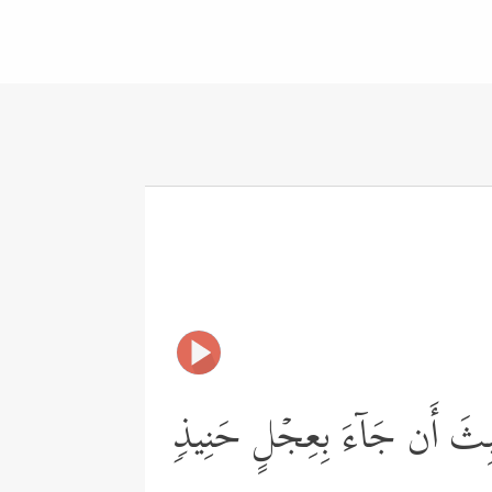
َا لَبِثَ أَن جَاۤءَ بِعِجۡلٍ حَنِیذࣲ