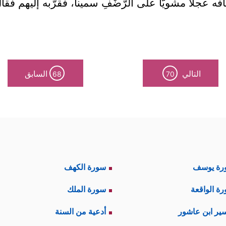
 عجلاً مشويًّا على الرَّضْفِ سميناً، فقرَّبه إليهم فقال:
التالي
السابق
68
70
رة يوسف
سورة الكهف
ة الواقعة
سورة الملك
ير ابن عاشور
أدعية من السنة