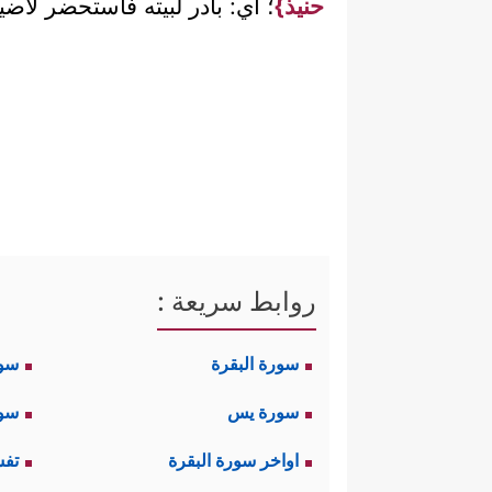
حنيذ}
؛ أي: بادر لبيته فاستحضر لأضيافه
روابط سريعة :
سورة البقرة
سو
سورة يس
سور
اواخر سورة البقرة
تفس