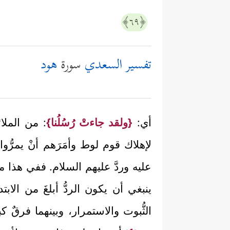
﴿٦٩﴾
تفسير السعدي
سورة
هود
أي:
{ولقد جاءتْ رُسُلُنا}
: من الملا
لإهلاك قوم لوط وأمَرَهم أنْ يمرُّو
عليه وردَّ عليهم السلام. ففي هذا مشر
ينبغي أن يكون الردُّ أبلغَ من الابتدا
الثُّبوت والاستمرار، وبينهما فرقٌ 