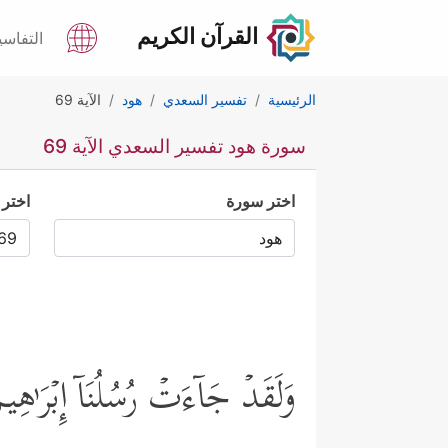
القرآن الكريم
التفاسي
الرئيسية
تفسير السعدي
هود
الآية 69
سورة هود تفسير السعدي الآية 69
اختر سورة
اختر 
وَلَقَدۡ جَاۤءَتۡ رُسُلُنَاۤ إِبۡرَ ٰ⁠ه