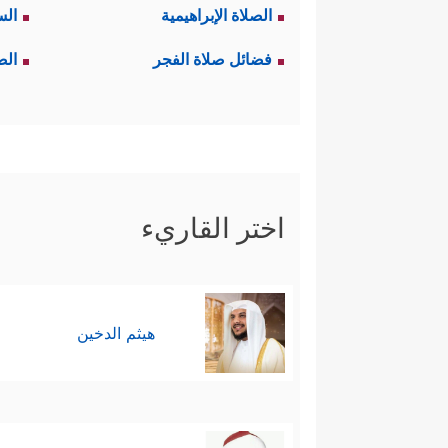
الصلاة الإبراهيمية
الس
فضائل صلاة الفجر
الص
اختر القاريء
هيثم الدخين