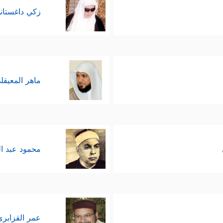
زكي داغستان
ماهر المعيقل
محمود عبد ا
عمر القزابري