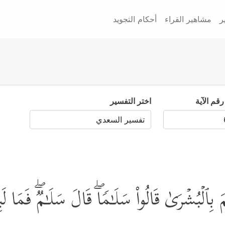
ر
مشاهير القراء
أحكام التجويد
رقم الآية
اختر التفسير
ِیمَ بِٱلۡبُشۡرَىٰ قَالُواْ سَلَـٰمࣰاۖ قَالَ سَلَـٰمࣱۖ فَم