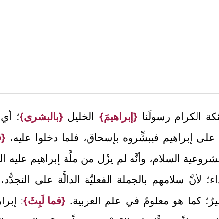
ئكة الكرام رسولَنا
{إبراهيمَ}
الخليل
{بالبشرى}
؛ أي:
ا على إبراهيم فيبشِّروه بإسحاق، فلما دخلوا عليه،
{ق
وعية السلام، وأنَّه لم يزْل من ملَّة إبراهيم عليه السل
ء؛ لأنَّ سلامهم بالجملة الفعليَّة الدالَّة على التجدُّد،
كبيرٌ؛ كما هو معلومٌ في علم العربية.
{فما لَبِثَ}
: إبرا