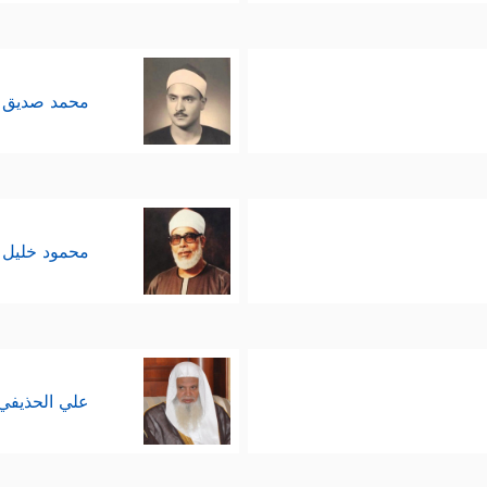
محمد صديق 
محمود خليل 
علي الحذيفي