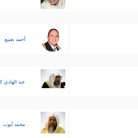
أحمد نعينع
عبد الهادي ك
محمد أيوب