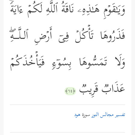
وَیَـٰقَوۡمِ هَـٰذِهِۦ نَاقَةُ ٱللَّهِ لَكُمۡ ءَایَةࣰۖ
فَذَرُوهَا تَأۡكُلۡ فِیۤ أَرۡضِ ٱلـلَّــهِۖ
وَلَا تَمَسُّوهَا بِسُوۤءࣲ فَیَأۡخُذَكُمۡ
عَذَابࣱ قَرِیبࣱ
﴿٦٤﴾
تفسير مجالس النور
سورة
هود