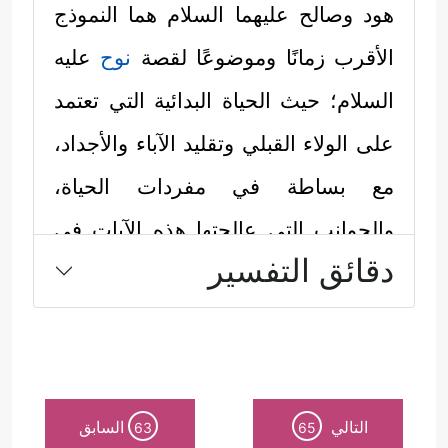
هود وصالح
عليهما السلام
هما النموذج
الأقرب زمانًا وموضوعًا لقصة
نوح
عليه
السلام
؛ حيث الحياة البدائية التي تعتمد
على الولاء القبلي وتقليد الآباء والأجداد،
مع بساطة في مفردات الحياة،
والجوانب التي عالجتها هذه الآيات في
دقائق التفسير
هذا النموذج تتلخص في الآتي:
﴿وَإِلَىٰ عَادٍ
أولًا: موضوع الدعوتين واحد
أَخَاهُمۡ هُودࣰاۚ قَالَ یَـٰقَوۡمِ ٱعۡبُدُواْ ٱللَّهَ مَا لَكُم مِّنۡ إِلَـٰهٍ
غَیۡرُهُۥۤۖ﴾
﴿۞ وَإِلَىٰ ثَمُودَ أَخَاهُمۡ صَـٰلِحࣰاۚ قَالَ یَـٰقَوۡمِ
،
التالي
السابق
63
65