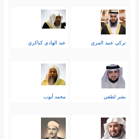
تركي عبيد المري
عبد الهادي كناكري
بشر لطفي
محمد أيوب