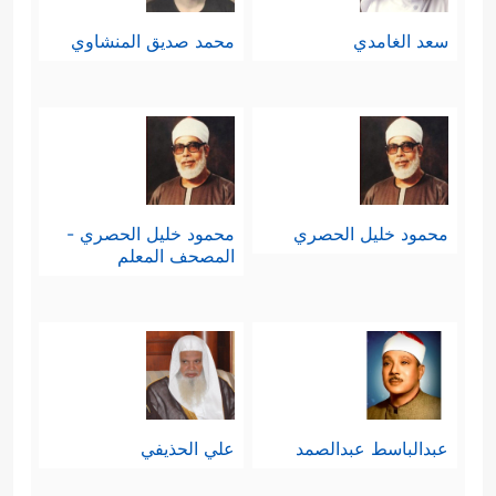
سعد الغامدي
محمد صديق المنشاوي
محمود خليل الحصري
محمود خليل الحصري -
المصحف المعلم
عبدالباسط عبدالصمد
علي الحذيفي