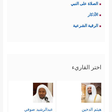
الصلاة على النبي
وَعَصَوۡاْ رُسُلَهُۥ وَٱتَّبَعُوۤاْ أَمۡرَ كُلِّ جَبَّارٍ عَنِیدࣲ
﴿٥٩﴾
الأذكار
وَأُتۡبِعُواْ فِی هَـٰذِهِ ٱلدُّنۡیَا لَعۡنَةࣰ وَیَوۡمَ ٱلۡقِیَـٰمَةِۗ﴾
، وفي
الرقية الشرعية
﴿فَلَمَّا جَاۤءَ أَمۡرُنَا نَجَّیۡنَا صَـٰلِحࣰا وَٱلَّذِینَ ءَامَنُواْ
ثمود:
مَعَهُۥ بِرَحۡمَةࣲ مِّنَّا وَمِنۡ خِزۡیِ یَوۡمِىِٕذٍۚ إِنَّ رَبَّكَ هُوَ ٱلۡقَوِیُّ
ٱلۡعَزِیزُ
﴿٦٦﴾
وَأَخَذَ ٱلَّذِینَ ظَلَمُواْ ٱلصَّیۡحَةُ فَأَصۡبَحُواْ
اختر القاريء
فِی دِیَـٰرِهِمۡ جَـٰثِمِینَ﴾
.
خامسًا: افترَقَت قصة صالح عن قصة
هود بإضافة مشهد الناقة، وهي آية أيّد
﴿وَیَـٰقَوۡمِ هَـٰذِهِۦ نَاقَةُ ٱللَّهِ
الله بها دعوة صالح
هيثم الدخين
عبدالرشيد صوفي