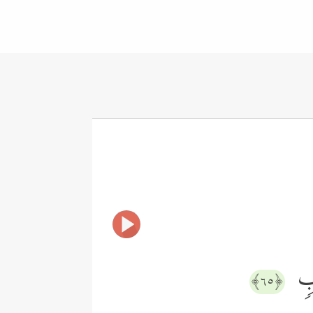
ُوبࣲ
﴿٦٥﴾