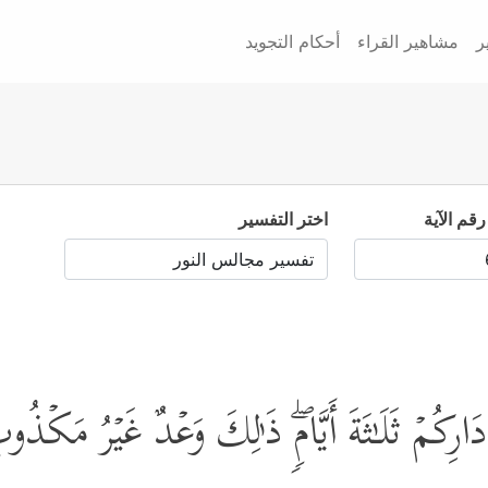
ر
مشاهير القراء
أحكام التجويد
رقم الآية
اختر التفسير
َارِكُمۡ ثَلَـٰثَةَ أَیَّامࣲۖ ذَ ٰ⁠لِكَ وَعۡدٌ غَیۡرُ مَكۡذ