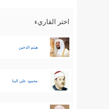
اختر القاريء
هيثم الدخين
محمود علي البنا