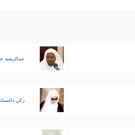
عبدالرشيد 
زكي داغستان