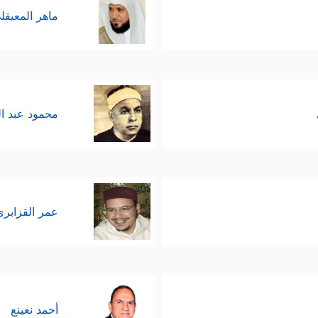
ماهر المعيقل
محمود عبد ا
عمر القزابري
أحمد نعينع