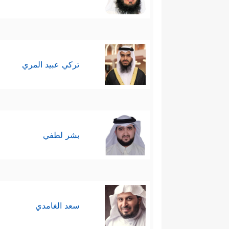
تركي عبيد المري
بشر لطفي
سعد الغامدي