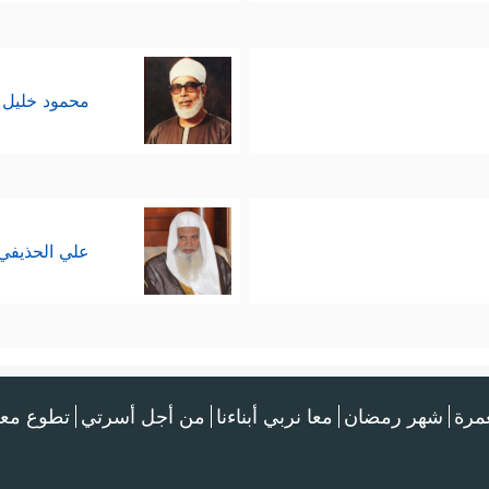
محمود خليل 
علي الحذيفي
عمرة
شهر رمضان
معا نربي أبناءنا
من أجل أسرتي
تطوع معن