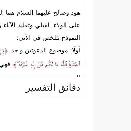
هود وصالح
عليهما السلام
هما ال
على الولاء القبلي وتقليد الآبا
النموذج تتلخص في الآتي:
﴿وَإِلَ
أولًا: موضوع الدعوتين واحد
ٱعۡبُدُواْ ٱللَّهَ مَا لَكُم مِّنۡ إِلَـٰهٍ غَیۡرُهُۥ ۖ﴾
فهي ا
التجربتين.
دقائق التفسير
ثانيًا: ترغيب النبييْن لقومهما بال
قُوَّتِكُمۡ﴾
﴿هُوَ أَنشَأَكُم مِّنَ 
، وقال صالح:
﴿قَالُواْ یَـٰه
ثالثًا: ردَّت عاد على نبيها: