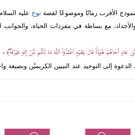
نموذج الأقرب زمانًا وموضوعًا لقصة
نوح
عليه السلام
ء والأجداد، مع بساطة في مفردات الحياة، والجوانب ا
ىٰ عَادٍ أَخَاهُمۡ هُودࣰاۚ قَالَ یَـٰقَوۡمِ ٱعۡبُدُواْ ٱللَّهَ مَا لَكُم مِّنۡ إِلَـٰهٍ غَیۡرُهُۥۤۖ﴾
﴿
،
لدعوة إلى التوحيد عند النبيين الكريميْن وبصيغة وا
﴿وَیَـٰقَوۡمِ ٱسۡتَغۡفِرُواْ رَبَّكُمۡ ثُمَّ تُوبُوۤاْ إِلَیۡهِ 
استغفار والتوبة، قال هود:
ٱلۡأَرۡضِ وَٱسۡتَعۡمَرَكُمۡ فِیهَا فَٱسۡتَغۡفِرُوهُ ثُمَّ تُوبُوۤاْ إِلَیۡهِۚ إِنَّ رَبِّی قَرِیبࣱ مُّج
ُودُ مَا جِئۡتَنَا بِبَیِّنَةࣲ وَمَا نَحۡنُ بِتَارِكِیۤ ءَالِهَتِنَا عَن قَوۡلِكَ وَمَا نَحۡنُ لَكَ بِمُؤ