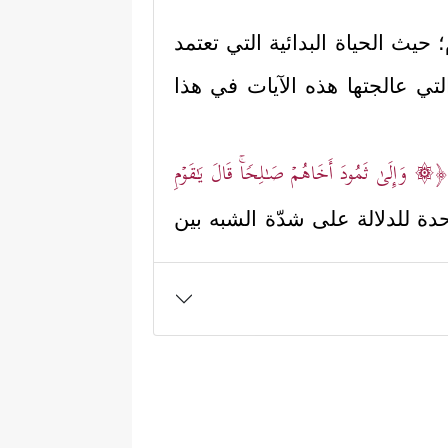
؛ حيث الحياة البدائية التي تعتمد
لتي عالجتها هذه الآيات في هذا
۞ وَإِلَىٰ ثَمُودَ أَخَاهُمۡ صَـٰلِحࣰاۚ قَالَ یَـٰقَوۡمِ
حدة للدلالة على شدّة الشبه بين
یُرۡسِلِ ٱلسَّمَاۤءَ عَلَیۡكُم مِّدۡرَارࣰا وَیَزِدۡكُمۡ قُوَّةً إِلَىٰ
ِیبࣱ﴾
.
ۡمِنِینَ﴾
﴿قَالُواْ یَـٰصَـٰلِحُ
، كما ردَّت ثمود: