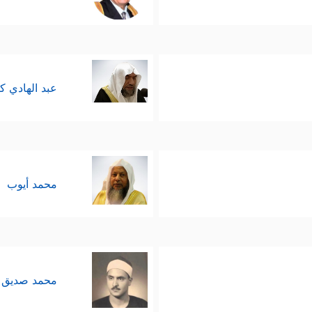
عبد الهادي ك
محمد أيوب
محمد صديق 