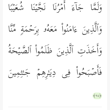
وَلَمَّا جَاۤءَ أَمۡرُنَا نَجَّیۡنَا شُعَیۡبࣰا
وَٱلَّذِینَ ءَامَنُواْ مَعَهُۥ بِرَحۡمَةࣲ مِّنَّا
وَأَخَذَتِ ٱلَّذِینَ ظَلَمُواْ ٱلصَّیۡحَةُ
فَأَصۡبَحُواْ فِی دِیَـٰرِهِمۡ جَـٰثِمِینَ
﴿٩٤﴾