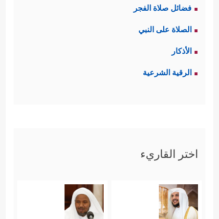
فضائل صلاة الفجر
مؤكّدة ومجرّبة، فالرشوة مثلا لا تعني
الصلاة على النبي
أكل المال الحرام فقط، بل هي أداة
الأذكار
لتخريب المؤسسات كلها بما فيها
الرقية الشرعية
السياسية والتربوية والقضائية، وهكذا كل
الجرائم الاقتصادية.
ثالثًا: لحساسية التدخل في الوضع المادي
للناس، قدم شعيب نفسه بصورة
اختر القاريء
مكشوفة لقومه من خلال النقاط الآتية:
- أنه واضح معهم يتكلم بالحجة والدليل
﴿قَالَ یَـٰقَوۡمِ أَرَءَیۡتُمۡ إِن كُنتُ عَلَىٰ بَیِّنَةࣲ مِّن رَّبِّی﴾
.