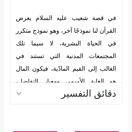
في قصة شعيب
عليه السلام
يعرض
القرآن لنا نموذجًا آخر، وهو نموذج متكرر
في الحياة البشرية، لا سيما تلك
المجتمعات المدنية التي تستند في
الغالب إلى القيم المادّية، فيكون المال
هو الغاية الأسمى ومعيار التفاضل،
دقائق التفسير
فينساق الناس في ساحة من المنافسة
للجمع والاستحواذ مهما كانت الطرق
والوسائل، وهنا تكون مهمة النبيِّ الكريم
مهمة مزدوجة، فهو عليه أن يقدّم البديل