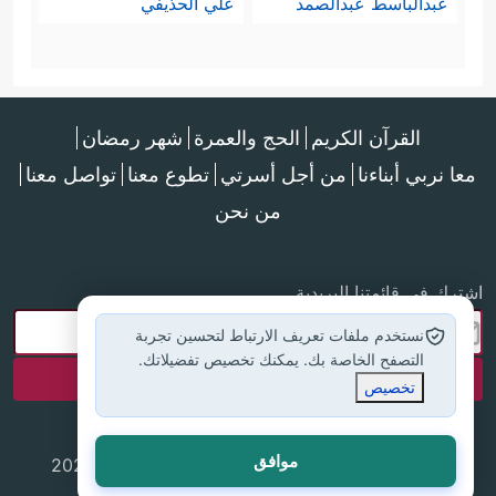
عبدالباسط عبدالصمد
علي الحذيفي
القرآن الكريم
الحج والعمرة
شهر رمضان
معا نربي أبناءنا
من أجل أسرتي
تطوع معنا
تواصل معنا
من نحن
اشترك في قائمتنا البريدية
نستخدم ملفات تعريف الارتباط لتحسين تجربة
التصفح الخاصة بك. يمكنك تخصيص تفضيلاتك.
تخصيص
موافق
جميع الحقوق محفوظة لموقع إسلام أون لاين © 2025