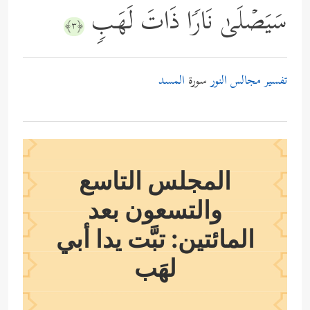
سَیَصۡلَىٰ نَارࣰا ذَاتَ لَهَبࣲ
﴿٣﴾
تفسير مجالس النور
سورة
المسد
المجلس التاسع
والتسعون بعد
المائتين: تبَّت يدا أبي
لهَب