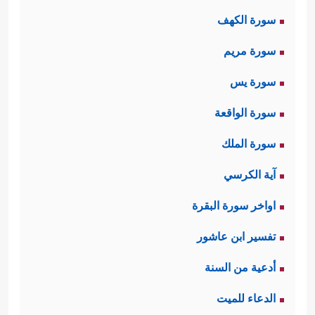
وخسِرَ، وقد أشرَكَ القرآن معه زوجته،
سورة الكهف
وكانت من أشدِّ النساء عداوةً لهذا الدين،
سورة مريم
فتبَّت كما تبَّ، وخسِرَت كما خسِرَ
سورة يس
﴿وَٱمۡرَأَتُهُۥ حَمَّالَةَ ٱلۡحَطَبِ
﴿٤﴾
فِی جِیدِهَا حَبۡلࣱ مِّن
سورة الواقعة
مَّسَدِۭ﴾
.
سورة الملك
آية الكرسي
اواخر سورة البقرة
تفسير ابن عاشور
أدعية من السنة
الدعاء للميت