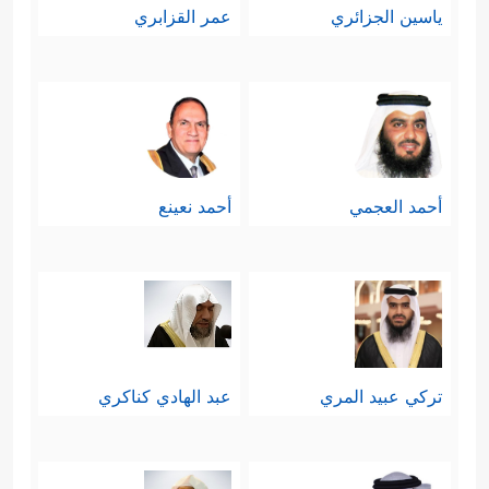
ياسين الجزائري
عمر القزابري
أحمد العجمي
أحمد نعينع
تركي عبيد المري
عبد الهادي كناكري