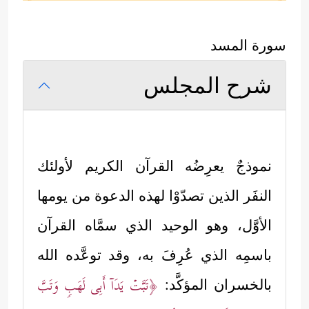
سورة المسد
شرح المجلس
نموذجٌ يعرِضُه القرآن الكريم لأولئك
النفَر الذين تصدّوْا لهذه الدعوة من يومها
الأوَّل، وهو الوحيد الذي سمَّاه القرآن
باسمِه الذي عُرِفَ به، وقد توعَّده الله
﴿تَبَّتۡ یَدَاۤ أَبِی لَهَبࣲ وَتَبَّ
بالخسران المؤكَّد: