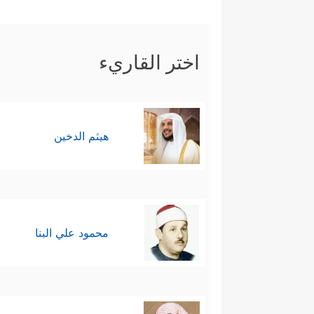
اختر القاريء
هيثم الدخين
محمود علي البنا