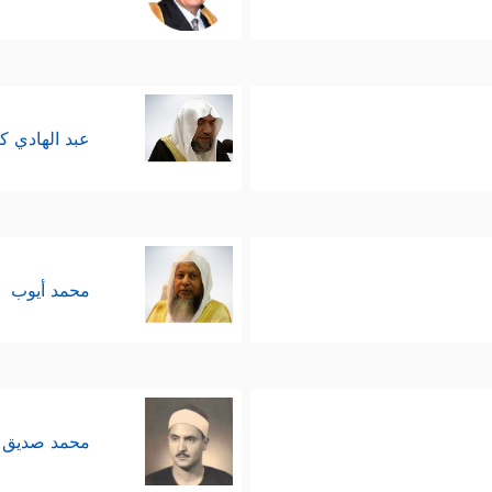
عبد الهادي ك
محمد أيوب
محمد صديق 