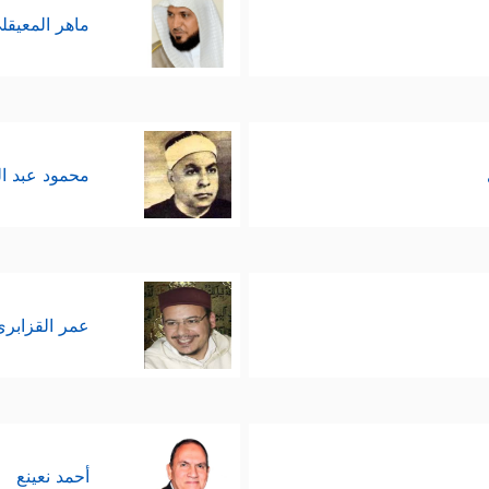
ماهر المعيقل
محمود عبد ا
عمر القزابري
أحمد نعينع