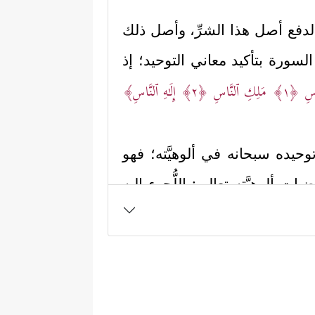
لدفع أصل هذا الشرِّ، وأصل ذلك
لسورة بتأكيد معاني التوحيد؛ إذ
َاسِ
﴿١﴾
مَلِكِ ٱلنَّاسِ
﴿٢﴾
إِلَـٰهِ ٱلنَّاسِ﴾
توحيده سبحانه في ألوهيَّته؛ فهو
ت ألوهيَّته تعالى: اللُّجوء إليه
ی یُوَسۡوِسُ فِی صُدُورِ ٱلنَّاسِ﴾
.
خيرة في السورة لتُبيِّن أنَّ هناك