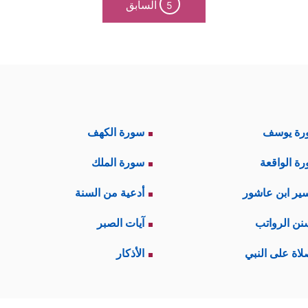
السابق
5
رة يوسف
سورة الكهف
ة الواقعة
سورة الملك
ير ابن عاشور
أدعية من السنة
نن الرواتب
آيات الصبر
لاة على النبي
الأذكار