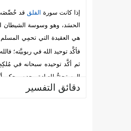
إذا كانت سورة
الفلق
قد خُصِّصَ
الحسَد، وهو وسوسة الشيطان التي 
هي العقيدة التي تحمِي المسل
فأكَّد توحيد الله في ربوبيَّته؛ ف
ثم أكَّد توحيده سبحانه في مُلكِه
المستحقُّ للعبادة وحده، بحكم أنَّ
دقائق التفسير
وحده، والضَّراعة بين يديه لدفع
ولكي لا يتوهَّم مُتوهِّمٌ أنَّ الش
شياطين الإنس الذين يُوَسوِسُون أي