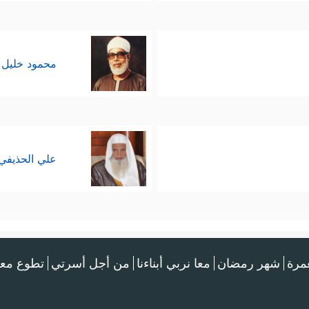
محمود خليل 
علي الحذيفي
عمرة
شهر رمضان
معا نربي أبناءنا
من أجل أسرتي
تطوع معن