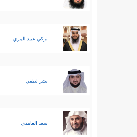
تركي عبيد المري
بشر لطفي
سعد الغامدي