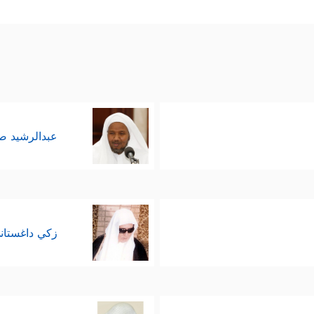
عبدالرشيد 
زكي داغستان