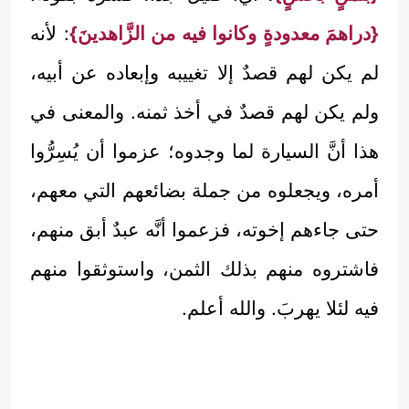
{دراهمَ معدودةٍ وكانوا فيه من الزَّاهدينَ}
: لأنه
لم يكن لهم قصدٌ إلا تغييبه وإبعاده عن أبيه،
ولم يكن لهم قصدٌ في أخذ ثمنه. والمعنى في
هذا أنَّ السيارة لما وجدوه؛ عزموا أن يُسِرُّوا
أمره، ويجعلوه من جملة بضائعهم التي معهم،
حتى جاءهم إخوته، فزعموا أنَّه عبدٌ أبق منهم،
فاشتروه منهم بذلك الثمن، واستوثقوا منهم
فيه لئلا يهربَ. والله أعلم.