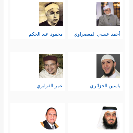
أحمد عيسي المعصراوي
محمود عبد الحكم
ياسين الجزائري
عمر القزابري