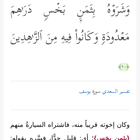
وَشَرَوۡهُ بِثَمَنِۭ بَخۡسࣲ دَرَ ٰ⁠هِمَ
مَعۡدُودَةࣲ وَكَانُواْ فِیهِ مِنَ ٱلزَّ ٰ⁠هِدِینَ
﴿٢٠﴾
تفسير السعدي
سورة
يوسف
وكان إخوته قريباً منه، فاشتراه السيارةُ منهم
{بثمنٍ بخسٍ}
؛ أي: قليل جدًّا، فسَّره بقوله: