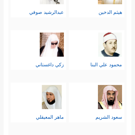
هيثم الدخين
عبدالرشيد صوفي
محمود علي البنا
زكي داغستاني
سعود الشريم
ماهر المعيقلي