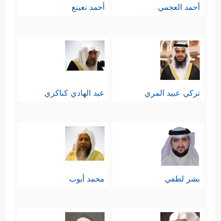
أحمد العجمي
أحمد نعينع
تركي عبيد المري
عبد الهادي كناكري
بشر لطفي
محمد أيوب