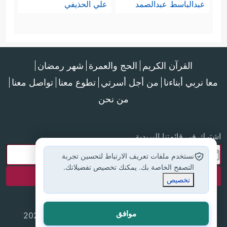
عبدالباسط عبدالصمد
علي الحذيفي
القرآن الكريم
الحج والعمرة
شهر رمضان
معا نربي أبناءنا
من أجل أسرتي
تطوع معنا
تواصل معنا
من نحن
اشترك في قائمتنا البريدية
نستخدم ملفات تعريف الارتباط لتحسين تجربة
التصفح الخاصة بك. يمكنك تخصيص تفضيلاتك.
تخصيص
موافق
جميع الحقوق محفوظة لموقع إسلام أون لاين © 2025