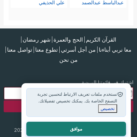
عبدالباسط عبدالصمد
علي الحذيفي
القرآن الكريم
الحج والعمرة
شهر رمضان
معا نربي أبناءنا
من أجل أسرتي
تطوع معنا
تواصل معنا
من نحن
اشترك في قائمتنا البريدية
نستخدم ملفات تعريف الارتباط لتحسين تجربة
التصفح الخاصة بك. يمكنك تخصيص تفضيلاتك.
تخصيص
موافق
جميع الحقوق محفوظة لموقع إسلام أون لاين © 2025