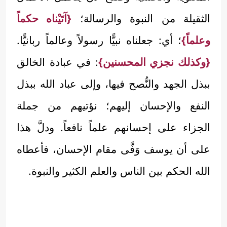
الثقيلة من النبوة والرسالة؛
{آتَيْناه حكماً
وعلماً}
؛ أي: جعلناه نبيًّا رسولاً وعالماً ربانيًّا.
{وكذلك نجزي المحسنين}
: في عبادة الخالق
ببذل الجهد والنُّصح فيها، وإلى عباد الله ببذل
النفع والإحسان إليهم؛ نؤتيهم من جملة
الجزاء على إحسانهم علماً نافعاً. ودلَّ هذا
على أن يوسف وَفَّى مقام الإحسان، فأعطاه
الله الحكم بين الناس والعلم الكثير والنبوة.