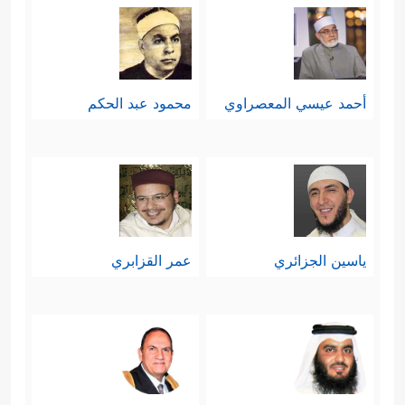
أحمد عيسي المعصراوي
محمود عبد الحكم
ياسين الجزائري
عمر القزابري