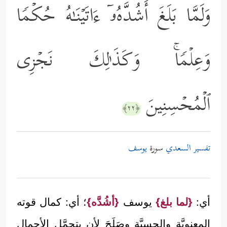
وَلَمَّا بَلَغَ أَشُدَّهُۥۤ ءَاتَیۡنَـٰهُ حُكۡمࣰا
وَعِلۡمࣰاۚ وَكَذَ ٰ⁠لِكَ نَجۡزِی
ٱلۡمُحۡسِنِینَ
﴿٢٢﴾
تفسير السعدي
سورة
يوسف
أي:
{لما بلغ}
يوسف
{أشُدَّه}
؛ أي: كمال قوته
المعنويَّة والحسيَّة وصَلَحَ لأن يتحمَّل الأحمال