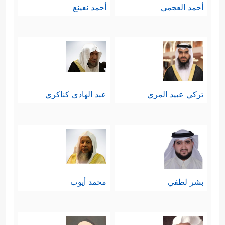
أحمد العجمي
أحمد نعينع
تركي عبيد المري
عبد الهادي كناكري
بشر لطفي
محمد أيوب