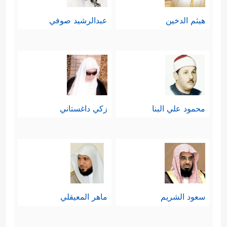
هيثم الدخين
عبدالرشيد صوفي
محمود علي البنا
زكي داغستاني
سعود الشريم
ماهر المعيقلي