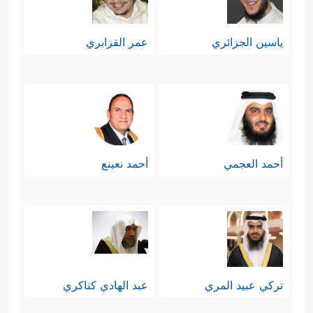
ياسين الجزائري
عمر القزابري
أحمد العجمي
أحمد نعينع
تركي عبيد المري
عبد الهادي كناكري