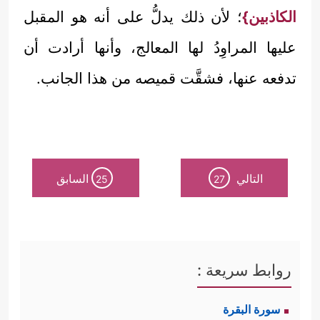
الكاذبين}
؛ لأن ذلك يدلُّ على أنه هو المقبل
عليها المراوِدُ لها المعالج، وأنها أرادت أن
تدفعه عنها، فشقَّت قميصه من هذا الجانب.
التالي
السابق
25
27
روابط سريعة :
سورة البقرة