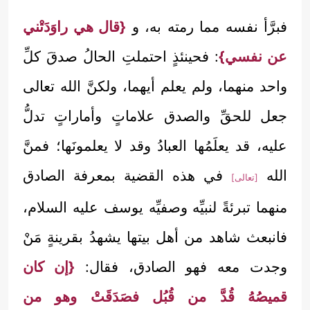
فبرَّأ نفسه مما رمته به، و
{قال هي راوَدَتْني
عن نفسي}
: فحينئذٍ احتملتِ الحالُ صدقَ كلِّ
واحد منهما، ولم يعلم أيهما، ولكنَّ الله تعالى
جعل للحقِّ والصدق علاماتٍ وأماراتٍ تدلُّ
عليه، قد يعلَمُها العبادُ وقد لا يعلمونَها؛ فمنَّ
الله
في هذه القضية بمعرفة الصادق
[تعالى]
منهما تبرئةً لنبيِّه وصفيِّه يوسف عليه السلام،
فانبعث شاهد من أهل بيتها يشهدُ بقرينةٍ مَنْ
وجدت معه فهو الصادق، فقال:
{إن كان
قميصُهُ قُدَّ من قُبُل فصَدَقَتْ وهو من