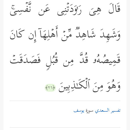
قَالَ هِیَ رَ ٰ⁠وَدَتۡنِی عَن نَّفۡسِیۚ
وَشَهِدَ شَاهِدࣱ مِّنۡ أَهۡلِهَاۤ إِن كَانَ
قَمِیصُهُۥ قُدَّ مِن قُبُلࣲ فَصَدَقَتۡ
وَهُوَ مِنَ ٱلۡكَـٰذِبِینَ
﴿٢٦﴾
تفسير السعدي
سورة
يوسف