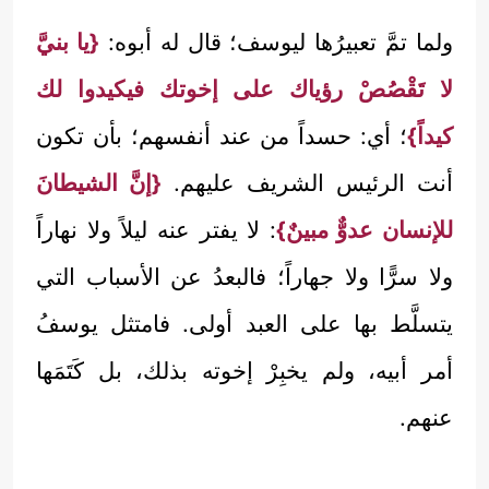
ولما تمَّ تعبيرُها ليوسف؛ قال له أبوه:
{يا بنيَّ
لا تَقْصُصْ رؤياك على إخوتك فيكيدوا لك
كيداً}
؛ أي: حسداً من عند أنفسهم؛ بأن تكون
أنت الرئيس الشريف عليهم.
{إنَّ الشيطانَ
للإنسان عدوٌّ مبينٌ}
: لا يفتر عنه ليلاً ولا نهاراً
ولا سرًّا ولا جهاراً؛ فالبعدُ عن الأسباب التي
يتسلَّط بها على العبد أولى. فامتثل يوسفُ
أمر أبيه، ولم يخبِرْ إخوته بذلك، بل كَتَمَها
عنهم.