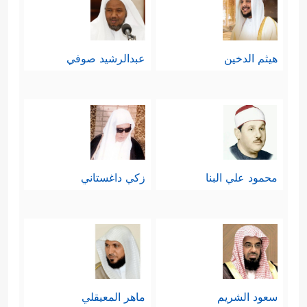
هيثم الدخين
عبدالرشيد صوفي
محمود علي البنا
زكي داغستاني
سعود الشريم
ماهر المعيقلي