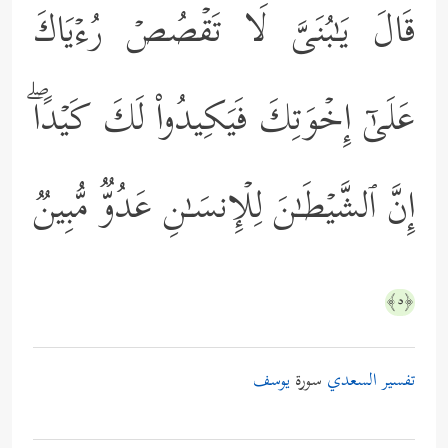
قَالَ یَـٰبُنَیَّ لَا تَقۡصُصۡ رُءۡیَاكَ
عَلَىٰۤ إِخۡوَتِكَ فَیَكِیدُواْ لَكَ كَیۡدًاۖ
إِنَّ ٱلشَّیۡطَـٰنَ لِلۡإِنسَـٰنِ عَدُوࣱّ مُّبِینࣱ
﴿٥﴾
تفسير السعدي
سورة
يوسف