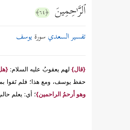
ٱلرَّ ٰ⁠حِمِینَ
﴿٦٤﴾
تفسير السعدي
سورة
يوسف
{قال}
لهم يعقوبُ عليه السلام:
{هل 
حفظ يوسف، ومع هذا؛ فلم تَفوا بما 
وهو أرحمُ الراحمين}
؛ أي: يعلم حالي