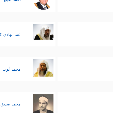
عبد الهادي ك
محمد أيوب
محمد صديق 