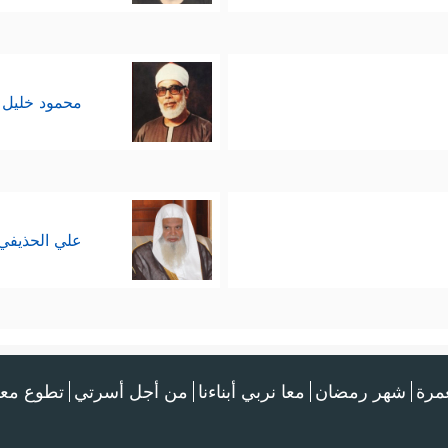
محمود خليل 
علي الحذيفي
عمرة
شهر رمضان
معا نربي أبناءنا
من أجل أسرتي
تطوع معن