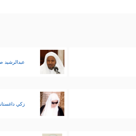
عبدالرشيد 
زكي داغستان