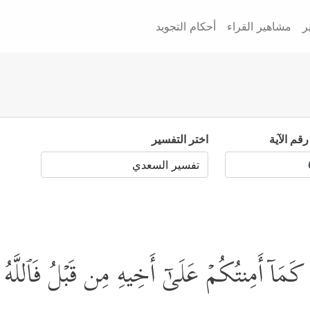
ر
مشاهير القراء
أحكام التجويد
رقم الآية
اختر التفسير
 كَمَاۤ أَمِنتُكُمۡ عَلَىٰۤ أَخِیهِ مِن قَبۡلُ فَٱللَّهُ 