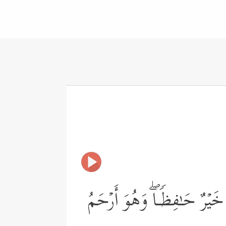
خَیۡرٌ حَـٰفِظࣰـاۖ وَهُوَ أَرۡحَمُ