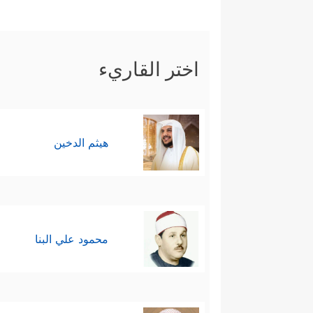
اختر القاريء
هيثم الدخين
محمود علي البنا