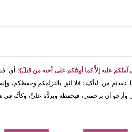
آمنُكم عليه إلاَّ كما أمِنتُكم على أخيه من قبلُ}
؛ أي: قد
عقدتم من التأكيد؛ فلا أثق بالتزامكم وحفظكم، وإنما أ
 وأرجو أن يرحمني، فيحفظه ويردُّه عليَّ، وكأنَّه في ه