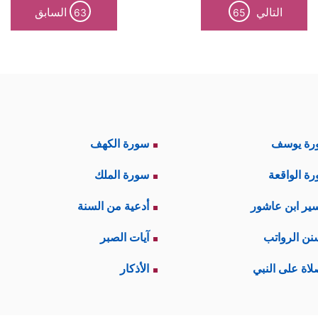
التالي
السابق
63
65
رة يوسف
سورة الكهف
ة الواقعة
سورة الملك
ير ابن عاشور
أدعية من السنة
نن الرواتب
آيات الصبر
لاة على النبي
الأذكار