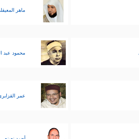
ماهر المعيقل
محمود عبد ا
عمر القزابري
أحمد نعينع