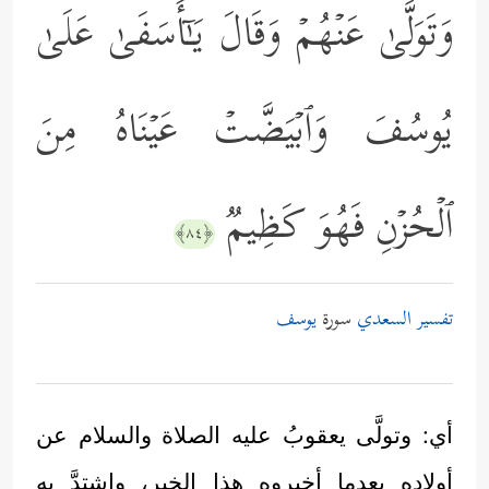
وَتَوَلَّىٰ عَنۡهُمۡ وَقَالَ یَـٰۤأَسَفَىٰ عَلَىٰ
یُوسُفَ وَٱبۡیَضَّتۡ عَیۡنَاهُ مِنَ
ٱلۡحُزۡنِ فَهُوَ كَظِیمࣱ
﴿٨٤﴾
تفسير السعدي
سورة
يوسف
أي: وتولَّى يعقوبُ عليه الصلاة والسلام عن
أولاده بعدما أخبروه هذا الخبر، واشتدَّ به