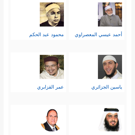
أحمد عيسي المعصراوي
محمود عبد الحكم
ياسين الجزائري
عمر القزابري