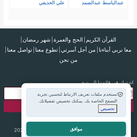
عبدالباسط عبدالصمد
علي الحذيفي
القرآن الكريم
الحج والعمرة
شهر رمضان
معا نربي أبناءنا
من أجل أسرتي
تطوع معنا
تواصل معنا
من نحن
اشترك في قائمتنا البريدية
نستخدم ملفات تعريف الارتباط لتحسين تجربة
التصفح الخاصة بك. يمكنك تخصيص تفضيلاتك.
تخصيص
موافق
جميع الحقوق محفوظة لموقع إسلام أون لاين © 2025