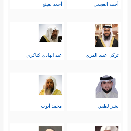
أحمد العجمي
أحمد نعينع
تركي عبيد المري
عبد الهادي كناكري
بشر لطفي
محمد أيوب