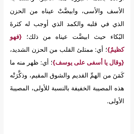
الأسف والأسى، وابيضَّتْ عيناه من الحزن
الذي في قلبه والكمد الذي أوجب له كثرةَ
البُكاء حيث ابيضَّت عيناه من ذلك؛
{فهو
كظيمٌ}
؛ أي: ممتلئ القلب من الحزن الشديد،
{وقال يا أسفى على يوسف}
؛ أي: ظهر منه ما
كَمَنَ من الهمِّ القديم والشوق المقيم، وذكَّرَتْه
هذه المصيبة الخفيفة بالنسبة للأولى، المصيبةَ
الأولى.