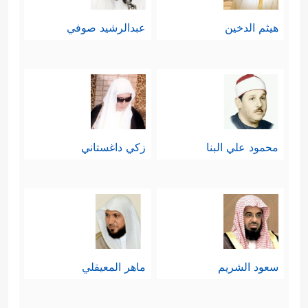
هيثم الدخين
عبدالرشيد صوفي
محمود علي البنا
زكي داغستاني
سعود الشريم
ماهر المعيقلي