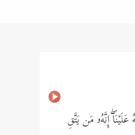
َیۡنَاۤۖ إِنَّهُۥ مَن یَتَّقِ