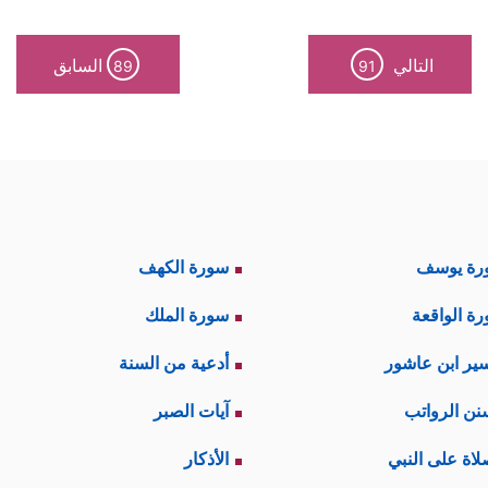
التالي
السابق
89
91
رة يوسف
سورة الكهف
ة الواقعة
سورة الملك
ير ابن عاشور
أدعية من السنة
نن الرواتب
آيات الصبر
لاة على النبي
الأذكار