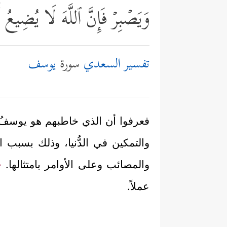
وَیَصۡبِرۡ فَإِنَّ ٱللَّهَ لَا یُضِیع
تفسير السعدي
سورة
يوسف
فعرفوا أن الذي خاطبهم هو يوسفُ،
والتمكين في الدُّنيا، وذلك بسبب ا
والمصائب وعلى الأوامر بامتثالها.
{
عملاً.