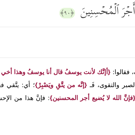
ُ أَجۡرَ ٱلۡمُحۡسِنِینَ
﴿٩٠﴾
 فقالوا:
{أإنَّك لأنت يوسفُ قال أنا يوسفُ وهذا أخي قد
لصبر والتقوى، فَـ
{إنَّه من يتَّقِ ويَصْبِرْ}
؛ أي: يتَّقي ف
فإنَّ الله لا يُضيع أجر المحسنين}
: فإنَّ هذا من الإح