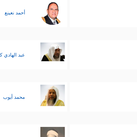
أحمد نعينع
عبد الهادي ك
محمد أيوب