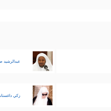
عبدالرشيد 
زكي داغستان