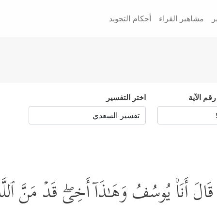
ر
مشاهير القراء
أحكام التجويد
رقم الآية
اختر التفسير
الَ أَنَا۠ یُوسُفُ وَهَـٰذَاۤ أَخِیۖ قَدۡ مَنَّ ٱللَّهُ عَل