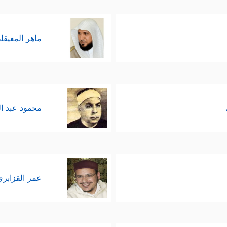
ماهر المعيقل
محمود عبد ا
عمر القزابري