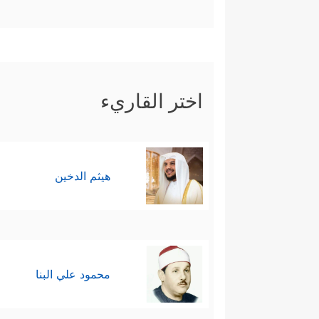
اختر القاريء
هيثم الدخين
محمود علي البنا