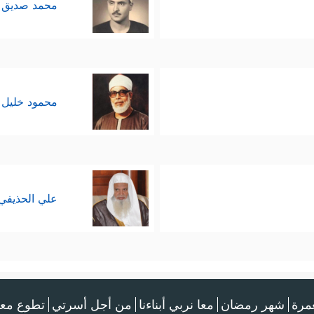
محمد صديق 
محمود خليل 
علي الحذيفي
عمرة
شهر رمضان
معا نربي أبناءنا
من أجل أسرتي
تطوع معن