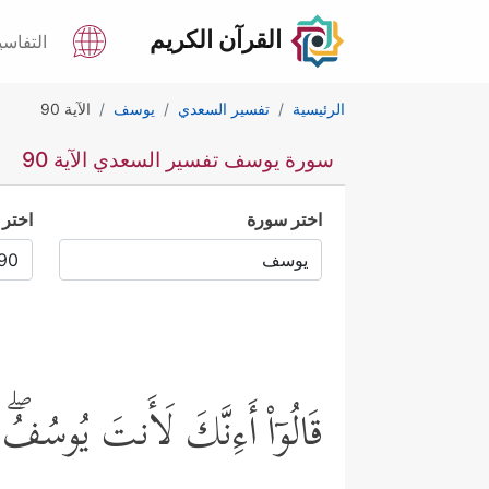
القرآن الكريم
التفاسي
الرئيسية
تفسير السعدي
يوسف
الآية 90
سورة يوسف تفسير السعدي الآية 90
اختر سورة
اختر 
قَالُوۤاْ أَءِنَّكَ لَأَنتَ یُوسُفُۖ قَ