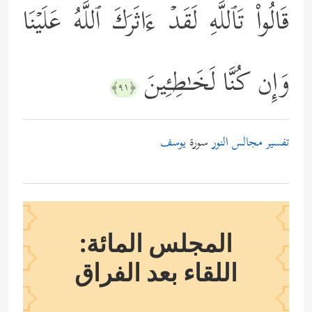
قَالُواْ تَٱللَّهِ لَقَدۡ ءَاثَرَكَ ٱللَّهُ عَلَیۡنَا
وَإِن كُنَّا لَخَـٰطِـِٔینَ
﴿٩١﴾
تفسير مجالس النور
سورة
يوسف
المجلس المائة:
اللقاء بعد الفراق