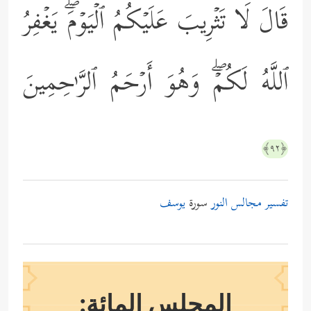
قَالَ لَا تَثۡرِیبَ عَلَیۡكُمُ ٱلۡیَوۡمَۖ یَغۡفِرُ
ٱللَّهُ لَكُمۡۖ وَهُوَ أَرۡحَمُ ٱلرَّ ٰ⁠حِمِینَ
﴿٩٢﴾
تفسير مجالس النور
سورة
يوسف
المجلس المائة: