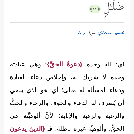
ضَلَـٰلࣲ
﴿١٤﴾
تفسير السعدي
سورة
الرعد
أي: لله وحده
{دعوةُ الحقِّ}
: وهي عبادته
وحده لا شريك له، وإخلاص دعاء العبادة
ودعاء المسألة له تعالى؛ أي: هو الذي ينبغي
أن يُصرف له الدعاء والخوف والرجاء والحبُّ
والرغبة والرهبة والإنابة؛ لأنَّ ألوهيَّته هي
الحقُّ، وألوهيَّة غيره باطلة. فَـ
{الذينَ يدعونَ