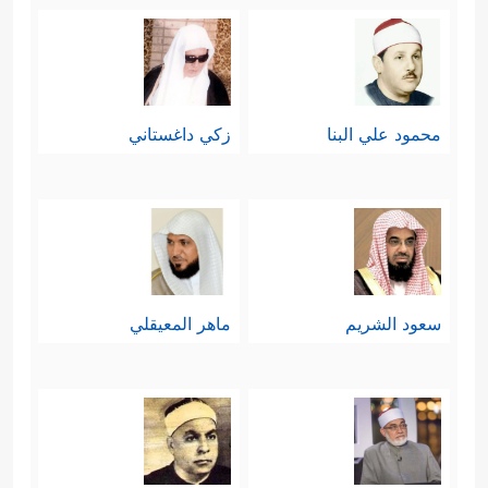
محمود علي البنا
زكي داغستاني
سعود الشريم
ماهر المعيقلي