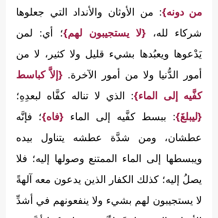
من دونه}
: من الأوثان والأنداد التي جعلوها
شركاء لله،
{لا يستجيبون لهم}
؛ أي: لمن
يَدْعوها ويعبُدها بشيء قليل ولا كثير، لا من
أمور الدُّنيا ولا من أمور الآخرة.
{إلاَّ كباسط
كفَّيه إلى الماء}
: الذي لا تناله كفَّاه لبعدِهِ؛
{ليبلغَ}
: ببسط كفَّيه إلى الماء
{فاه}
؛ فإنَّه
عطشان، ومن شدَّة عطشه يتناول بيده
ويبسطها إلى الماء الممتنع وصولها إليه؛ فلا
يصلُ إليه؛ كذلك الكفار الذين يدعون معه آلهةً
لا يستجيبون لهم بشيء ولا ينفعونهم في أشدِّ