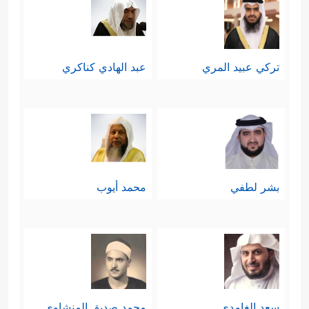
تركي عبيد المري
عبد الهادي كناكري
بشر لطفي
محمد أيوب
سعد الغامدي
محمد صديق المنشاوي