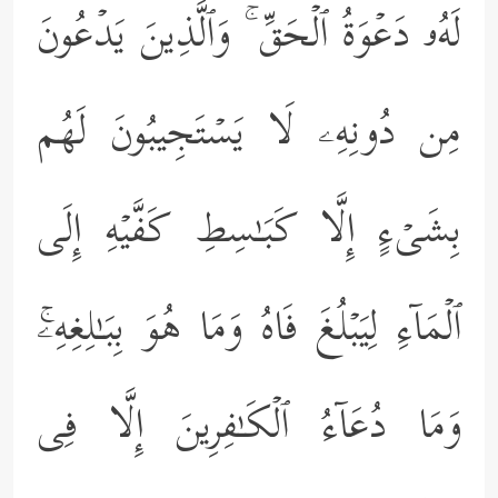
لَهُۥ دَعۡوَةُ ٱلۡحَقِّ ۚ وَٱلَّذِینَ یَدۡعُونَ
مِن دُونِهِۦ لَا یَسۡتَجِیبُونَ لَهُم
بِشَیۡءٍ إِلَّا كَبَـٰسِطِ كَفَّیۡهِ إِلَى
ٱلۡمَاۤءِ لِیَبۡلُغَ فَاهُ وَمَا هُوَ بِبَـٰلِغِهِۦۚ
وَمَا دُعَاۤءُ ٱلۡكَـٰفِرِینَ إِلَّا فِی