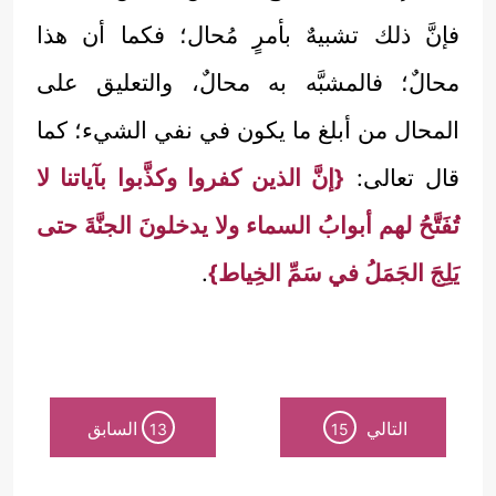
فإنَّ ذلك تشبيهٌ بأمرٍ مُحال؛ فكما أن هذا
محالٌ؛ فالمشبَّه به محالٌ، والتعليق على
المحال من أبلغ ما يكون في نفي الشيء؛ كما
قال تعالى:
{إنَّ الذين كفروا وكذَّبوا بآياتنا لا
تُفَتَّحُ لهم أبوابُ السماء ولا يدخلونَ الجنَّةَ حتى
يَلِجَ الجَمَلُ في سَمِّ الخِياط}
.
التالي
السابق
13
15