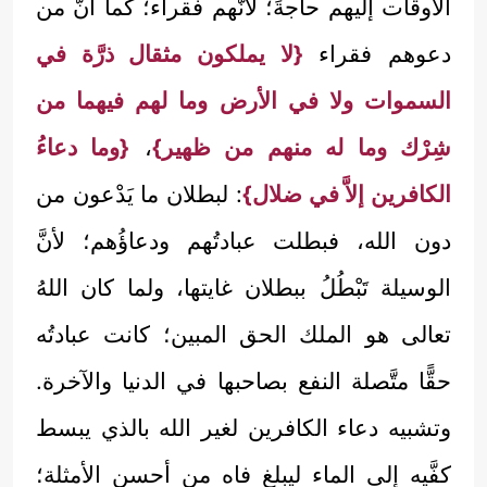
الأوقات إليهم حاجةً؛ لأنَّهم فقراء؛ كما أنَّ من
دعوهم فقراء
{لا يملكون مثقال ذرَّة في
السموات ولا في الأرض وما لهم فيهما من
شِرْك وما له منهم من ظهير}
،
{وما دعاءُ
الكافرين إلاَّ في ضلال}
: لبطلان ما يَدْعون من
دون الله، فبطلت عبادتُهم ودعاؤُهم؛ لأنَّ
الوسيلة تَبْطُلُ ببطلان غايتها، ولما كان اللهُ
تعالى هو الملك الحق المبين؛ كانت عبادتُه
حقًّا متَّصلة النفع بصاحبها في الدنيا والآخرة.
وتشبيه دعاء الكافرين لغير الله بالذي يبسط
كفَّيه إلى الماء ليبلغ فاه من أحسن الأمثلة؛