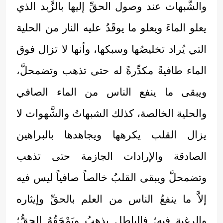
والشُّبهات عند وصول الحقِّ إليها بالزَّبد الذي
يعلو الماءَ ويعلو ما يوقَدُ عليه النار من الحلية
التي يُراد تخليصُها وسبكها، وأنها لا تزال فوق
الماء طافيةً مكدِّرةً له حتى تذهب وتضمحلَّ،
ويبقى ما ينفع الناس من الماء الصافي
والحلية الخالصة، كذلك الشبهاتُ والشَّهوات لا
يزال القلب يكرهها ويجاهدها بالبراهين
الصادقة والإرادات الجازمة حتى تذهب
وتضمحلَّ ويبقى القلبُ خالصاً صافياً ليس فيه
إلاَّ ما ينفعُ الناس من العلم بالحقِّ وإيثاره
والرغبة فيه؛ فالباطل يذهبُ ويَمْحَقُهُ الحقُّ؛