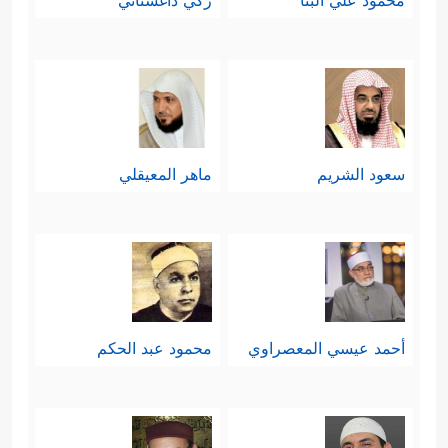
محمود علي البنا
زكي داغستاني
سعود الشريم
ماهر المعيقلي
أحمد عيسي المعصراوي
محمود عبد الحكم