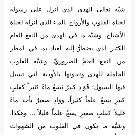
شبَّه تعالى الهدى الذي أنزل على رسوله
لحياة القلوب والأرواح بالماء الذي أنزله لحياة
الأشباح. وشبَّه ما في الهدى من النفع العام
الكثير الذي يضطرُّ إليه العباد بما في المطر
من النفع العامِّ الضروريِّ. وشبَّه القلوب
الحاملة للهدى وتفاوتها بالأودية التي تسيل
فيها السيول؛ فَوَادٍ كبيرٌ يَسَعُ ماءً كثيراً كقلبٍ
كبيرٍ يسعُ علماً كثيراً، ووادٍ صغيرٌ يأخذ ماءً
قليلاً كقلبٍ صغيرٍ يسعُ علماً قليلاً ... وهكذا.
وشبَّه ما يكون في القلوب من الشهوات