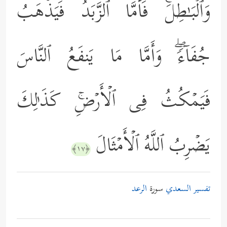
وَٱلۡبَـٰطِلَۚ فَأَمَّا ٱلزَّبَدُ فَیَذۡهَبُ
جُفَاۤءࣰۖ وَأَمَّا مَا یَنفَعُ ٱلنَّاسَ
فَیَمۡكُثُ فِی ٱلۡأَرۡضِۚ كَذَ ٰ⁠لِكَ
یَضۡرِبُ ٱللَّهُ ٱلۡأَمۡثَالَ
﴿١٧﴾
تفسير السعدي
سورة
الرعد