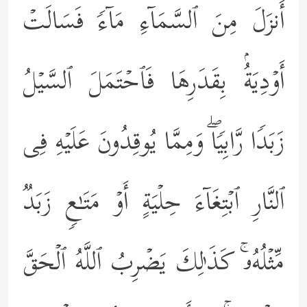
أَنزَلَ مِنَ ٱلسَّمَاۤءِ مَاۤءࣰ فَسَالَتۡ
أَوۡدِیَةُۢ بِقَدَرِهَا فَٱحۡتَمَلَ ٱلسَّیۡلُ
زَبَدࣰا رَّابِیࣰاۖ وَمِمَّا یُوقِدُونَ عَلَیۡهِ فِی
ٱلنَّارِ ٱبۡتِغَاۤءَ حِلۡیَةٍ أَوۡ مَتَـٰعࣲ زَبَدࣱ
مِّثۡلُهُۥۚ كَذَ ٰ⁠لِكَ یَضۡرِبُ ٱللَّهُ ٱلۡحَقَّ