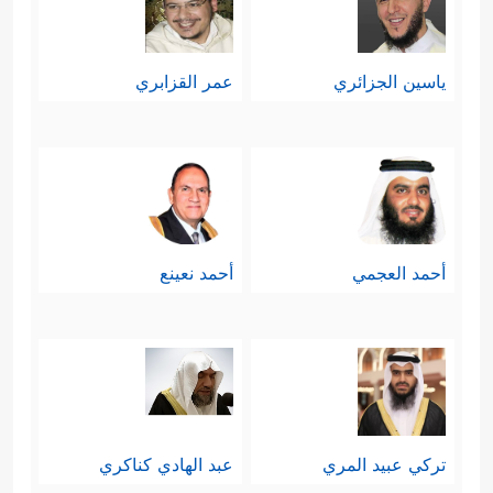
ياسين الجزائري
عمر القزابري
أحمد العجمي
أحمد نعينع
تركي عبيد المري
عبد الهادي كناكري