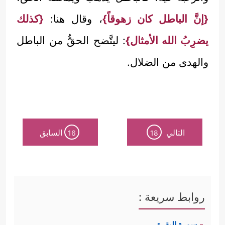
{إنَّ الباطل كان زهوقاً}
، وقال هنا:
{كذلك
يضرِبُ الله الأمثال}
: ليتَّضح الحقُّ من الباطل
والهدى من الضلال.
التالي
السابق
16
18
روابط سريعة :
سورة البقرة