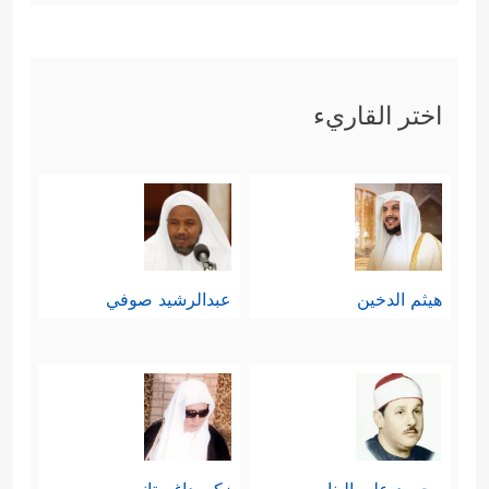
اختر القاريء
هيثم الدخين
عبدالرشيد صوفي