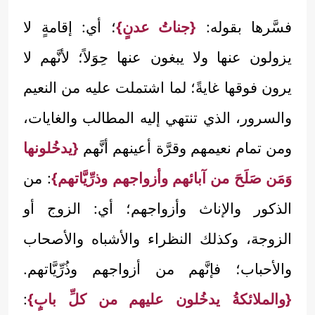
فسَّرها بقوله:
{جناتُ عدنٍ}
؛ أي: إقامةٍ لا
يزولون عنها ولا يبغون عنها حِوَلاً؛ لأنَّهم لا
يرون فوقها غايةً؛ لما اشتملت عليه من النعيم
والسرور، الذي تنتهي إليه المطالب والغايات،
ومن تمام نعيمهم وقرَّة أعينهم أنَّهم
{يدخُلونها
وَمَن صَلَحَ من آبائهم وأزواجهم وذرِّيَّاتهم}
: من
الذكور والإناث وأزواجهم؛ أي: الزوج أو
الزوجة، وكذلك النظراء والأشباه والأصحاب
والأحباب؛ فإنَّهم من أزواجهم وذُرِّيَّاتهم.
{والملائكةُ يدخُلون عليهم من كلِّ بابٍ}
: