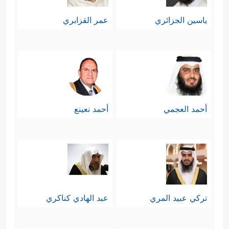
ياسين الجزائري
عمر القزابري
أحمد العجمي
أحمد نعينع
تركي عبيد المري
عبد الهادي كناكري