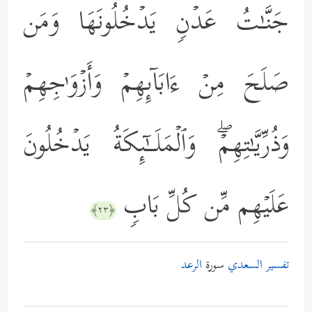
جَنَّـٰتُ عَدۡنࣲ یَدۡخُلُونَهَا وَمَن
صَلَحَ مِنۡ ءَابَاۤىِٕهِمۡ وَأَزۡوَ ٰ⁠جِهِمۡ
وَذُرِّیَّـٰتِهِمۡۖ وَٱلۡمَلَــٰۤىِٕكَةُ یَدۡخُلُونَ
عَلَیۡهِم مِّن كُلِّ بَابࣲ
﴿٢٣﴾
تفسير السعدي
سورة
الرعد