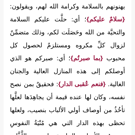
يهنونهم بالسلامة وكرامة الله لهم، ويقولون:
{سلامٌ عليكم}
؛ أي: حلَّت عليكم السلامة
والتحيَّة من الله وحَصَلَت لكم، وذلك متضمِّنٌ
لزوال كلِّ مكروه ومستلزمٌ لحصول كل
محبوب
{بما صبرتُم}
؛ أي: صبركم هو الذي
أوصلكم إلى هذه المنازل العالية والجنان
الغالية.
{فنعم عُقبى الدار}
: فحقيقٌ بمن نصح
نفسه، وكان لها عنده قيمة أن يجاهِدَها لعلَّها
تأخُذُ من أوصاف أولي الألباب بنصيب، ولعلها
تحظى بهذه الدار التي هي مُنْيَةُ النفوسِ