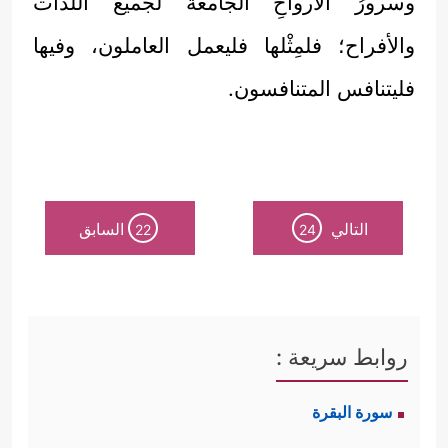
وسرورُ الأرواحِ الجامعة لجميع اللَّذَّات
والأفراح؛ فلمِثْلها فليعمل العاملون، وفيها
فليتنافس المتنافسون.
التالي
السابق
22
24
روابط سريعة :
سورة البقرة