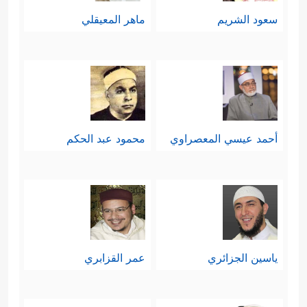
سعود الشريم
ماهر المعيقلي
أحمد عيسي المعصراوي
محمود عبد الحكم
ياسين الجزائري
عمر القزابري