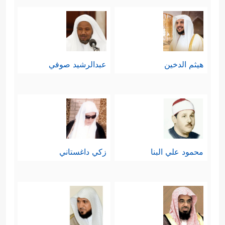
هيثم الدخين
عبدالرشيد صوفي
محمود علي البنا
زكي داغستاني