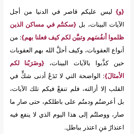
{و}
ليس عليكم قاصر في الدنيا من أجل
الآيات البينات، بل
{سكنتُم في مساكن الذين
ظلموا أنفُسَهم وتبيَّن لكم كيف فعلنا بهم}
: من
أنواع العقوبات، وكيف أحلَّ الله بهم العقوبات
حين كذَّبوا بالآيات البينات،
{وضَرَبْنا لكم
الأمثالَ}
: الواضحة التي لا تَدَعُ أدنى شكٍّ في
القلب إلا أزالته، فلم تنفعْ فيكم تلك الآيات،
بل أعرضتُم ودمتُم على باطلكم، حتى صار ما
صار، ووصلتُم إلى هذا اليوم الذي لا ينفع فيه
اعتذارُ مَنِ اعتذر بباطل.