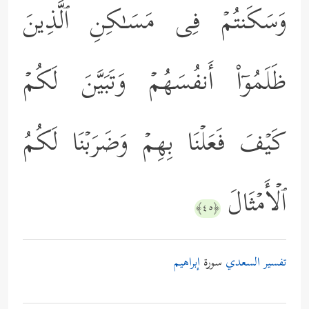
وَسَكَنتُمۡ فِی مَسَـٰكِنِ ٱلَّذِینَ
ظَلَمُوۤاْ أَنفُسَهُمۡ وَتَبَیَّنَ لَكُمۡ
كَیۡفَ فَعَلۡنَا بِهِمۡ وَضَرَبۡنَا لَكُمُ
ٱلۡأَمۡثَالَ
﴿٤٥﴾
تفسير السعدي
سورة
إبراهيم