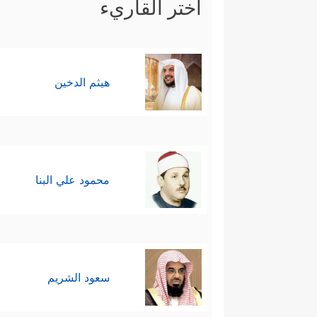
اختر القاريء
هيثم الدخين
محمود علي البنا
سعود الشريم