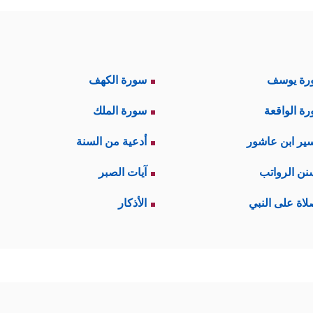
رة يوسف
سورة الكهف
ة الواقعة
سورة الملك
ير ابن عاشور
أدعية من السنة
نن الرواتب
آيات الصبر
لاة على النبي
الأذكار