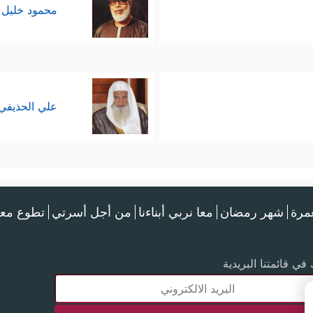
محمود خليل 
علي الحذيفي
عمرة
شهر رمضان
معا نربي أبناءنا
من أجل أسرتي
تطوع معن
في قائمتنا البريدية