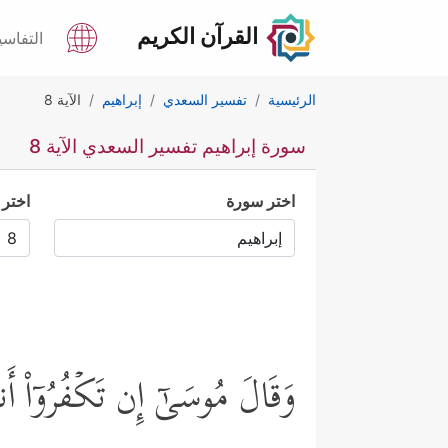
القرآن الكريم
التفاسي
الرئيسية
تفسير السعدي
إبراهيم
الآية 8
سورة إبراهيم تفسير السعدي الآية 8
اختر سورة
اختر 
وَقَالَ مُوسَىٰۤ إِن تَكۡفُرُوۤاْ أَ