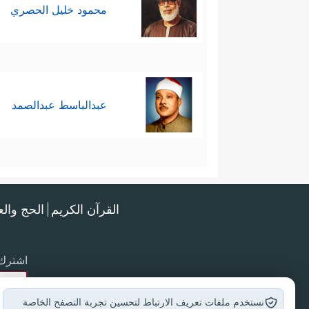
محمود خليل الحصري
عبدالباسط عبدالصمد
القرآن الكريم
الحج وال
اشترك 
نستخدم ملفات تعريف الارتباط لتحسين تجربة التصفح الخاصة