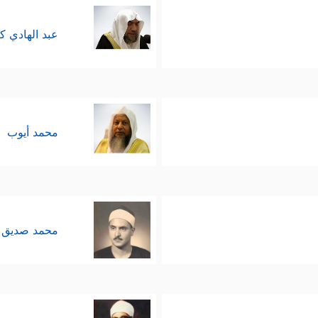
عبد الهادي ك
محمد أيوب
محمد صديق 