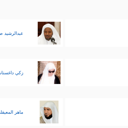
عبدالرشيد 
زكي داغستان
ماهر المعيقل