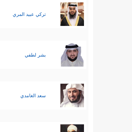
تركي عبيد المري
بشر لطفي
سعد الغامدي