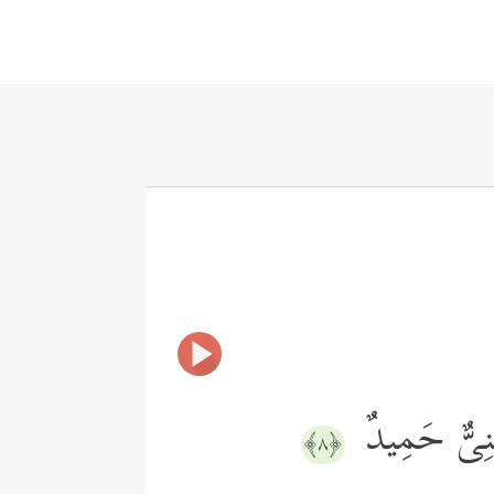
غَنِیٌّ حَمِیدٌ
﴿٨﴾