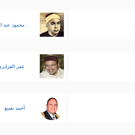
محمود عبد ا
عمر القزابري
أحمد نعينع