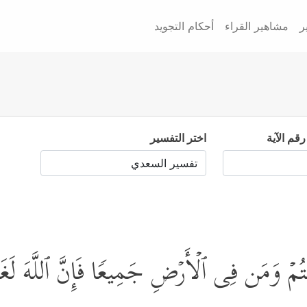
ر
مشاهير القراء
أحكام التجويد
رقم الآية
اختر التفسير
نتُمۡ وَمَن فِی ٱلۡأَرۡضِ جَمِیعࣰا فَإِنَّ ٱللَّهَ لَ