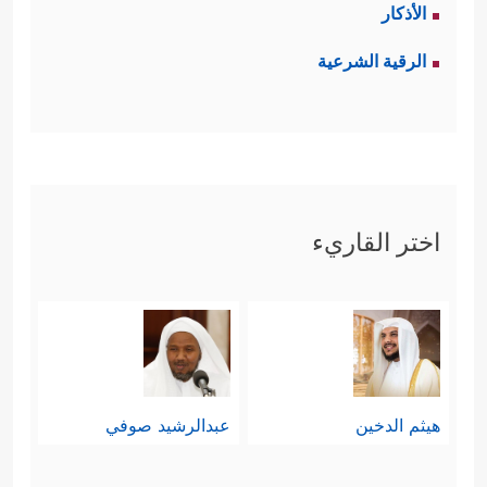
الأذكار
كَفَرۡنَا بِمَاۤ أُرۡسِلۡتُم بِهِۦ وَإِنَّا لَفِی شَكࣲّ مِّمَّا تَدۡعُونَنَاۤ إِلَیۡهِ
الرقية الشرعية
مُرِیبࣲ﴾
. وهنا يقوم الأنبياء بمهمتهم في
﴿۞ قَالَتۡ
محاورة هؤلاء وكشف شُبهاتهم
رُسُلُهُمۡ أَفِی ٱللَّهِ شَكࣱّ فَاطِرِ ٱلسَّمَـٰوَ ٰ⁠تِ وَٱلۡأَرۡضِۖ ﴾
،
﴿ إِنۡ أَنتُمۡ إِلَّا بَشَرࣱ
وحينما تقول لهم أقوامهم:
اختر القاريء
مِّثۡلُنَا﴾
﴿قَالَتۡ لَهُمۡ رُسُلُهُمۡ إِن
يُجِيبُهم أنبياؤهم:
نَّحۡنُ إِلَّا بَشَرࣱ مِّثۡلُكُمۡ﴾
فنحن وإياكم في
البشريَّة سواء، فلسنا من طِينةٍ أخرى،
هيثم الدخين
عبدالرشيد صوفي
ولا من كوكبٍ آخر!
وهذا الجواب من شأنه أن يخفِّف من