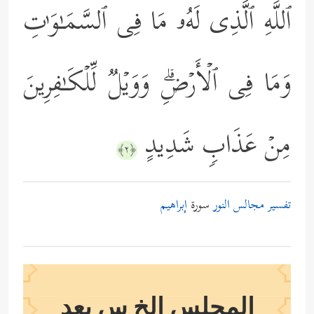
ٱللَّهِ ٱلَّذِی لَهُۥ مَا فِی ٱلسَّمَـٰوَ ٰ⁠تِ
وَمَا فِی ٱلۡأَرۡضِۗ وَوَیۡلࣱ لِّلۡكَـٰفِرِینَ
مِنۡ عَذَابࣲ شَدِیدٍ
﴿٢﴾
تفسير مجالس النور
سورة
إبراهيم
المجلس الخ س بعد