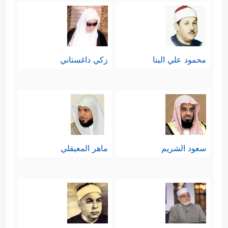
حدَّة العداوة والحسد، لكن المشركين
﴿وَقَالَ ٱلَّذِینَ
اختاروا طريق العُنف والتهديد
محمود علي البنا
زكي داغستاني
كَفَرُواْ لِرُسُلِهِمۡ لَنُخۡرِجَنَّكُم مِّنۡ أَرۡضِنَاۤ أَوۡ لَتَعُودُنَّ فِی
مِلَّتِنَاۖ ﴾
﴿فَأَوۡحَىٰۤ إِلَیۡهِمۡ
وكان الردُّ الحاسِم:
رَبُّهُمۡ لَنُهۡلِكَنَّ ٱلظَّـٰلِمِینَ ﴾
.
وهكذا يعرض القرآن للتجربة المحمديَّة
سعود الشريم
ماهر المعيقلي
في الدعوة ومقاومة الشرك والوثنيَّة بين
تجربتَين مختلفَتَين؛ تجربة موسى الذي
استجاب له قومه، فنجَّاهم الله من
فرعون وملئه، وتجربة نوحٍ وهودٍ وصالحٍ