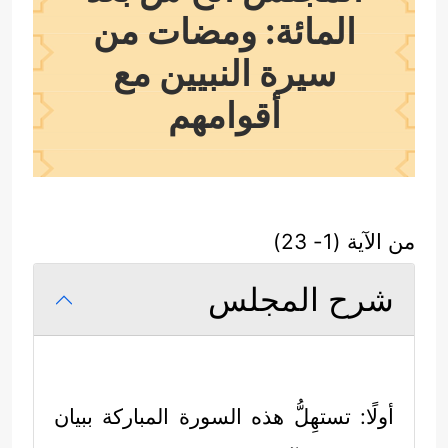
المائة: ومضات من
سيرة النبيين مع
أقوامهم
من الآية (1- 23)
شرح المجلس
أولًا: تستهِلُّ هذه السورة المباركة ببيان