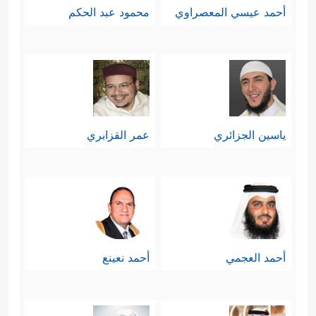
أحمد عيسي المعصراوي
محمود عبد الحكم
ونحوهم ممن تنكَّرَت لهم أقوامهم بالعناد
والمكابرة والإيذاء، فكان عاقبتهم الهلاك،
وفي هذا تنبيهٌ لقريش وباقي الناس
الذين تصِلُهم هذه الدعوة المُباركة.
ياسين الجزائري
عمر القزابري
رابعًا: في الخِتام يُذكِّر القرآن بالنتيجة
الحتميَّة التي تنتظر الجميع، إنها الوعد
الحقُّ الذي لا مفرَّ منه، والذي سيتلفَّت
فيه المكذِّبون إلى ما كانوا يملكونه من
أحمد العجمي
أحمد نعينع
مالٍ وجاهٍ وقوةٍ وسلطان فلا يجدون
﴿أَعۡمَـٰلُهُمۡ كَرَمَادٍ
سوى السراب والضياع