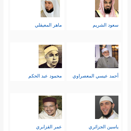
سعود الشريم
ماهر المعيقلي
أحمد عيسي المعصراوي
محمود عبد الحكم
ياسين الجزائري
عمر القزابري