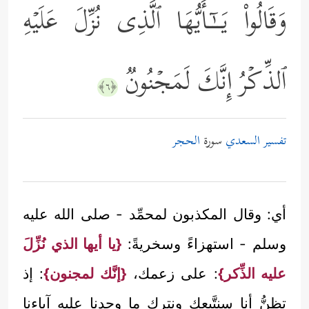
وَقَالُواْ یَــٰۤـأَیُّهَا ٱلَّذِی نُزِّلَ عَلَیۡهِ
ٱلذِّكۡرُ إِنَّكَ لَمَجۡنُونࣱ
﴿٦﴾
تفسير السعدي
سورة
الحجر
أي: وقال المكذبون لمحمِّد - صلى الله عليه
وسلم - استهزاءً وسخريةً:
{يا أيها الذي نُزِّلَ
عليه الذِّكر}
: على زعمك،
{إنَّك لمجنون}
: إذ
تظنُّ أنا سنتَّبعك ونترك ما وجدنا عليه آباءنا