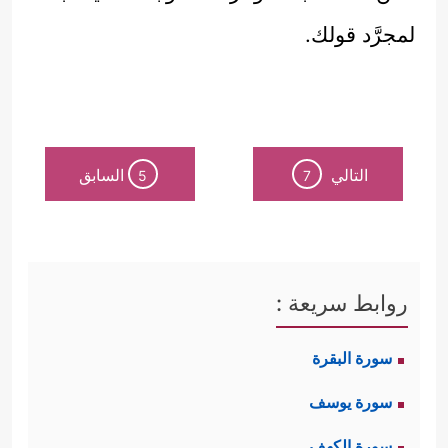
لمجرَّد قولك.
التالي
السابق
5
7
روابط سريعة :
سورة البقرة
سورة يوسف
سورة الكهف