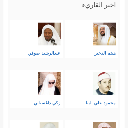
اختر القاريء
هيثم الدخين
عبدالرشيد صوفي
محمود علي البنا
زكي داغستاني