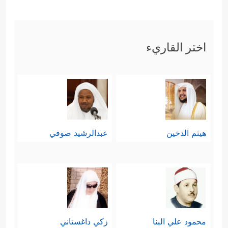
﴿إِلَّا مَنِ
ٱتَّبَعَكَ مِنَ ٱلۡغَاوِینَ
﴿٤٢﴾
وَإِنَّ جَهَنَّمَ لَمَوۡعِدُهُمۡ
أَجۡمَعِینَ﴾
﴿إِنَّ ٱلۡمُتَّقِینَ فِی
اختر القاريء
، وفريق المتقين
جَنَّـٰتࣲ وَعُیُونٍ
﴿٤٥﴾
ٱدۡخُلُوهَا بِسَلَـٰمٍ ءَامِنِینَ﴾
.
سابعًا: أن باب التوبة والمغفرة مفتوحٌ
لهذا الإنسان المعرَّض بحكم طبيعة خلقه
هيثم الدخين
عبدالرشيد صوفي
﴿۞ نَبِّئۡ عِبَادِیۤ
للنِّسيَان والغفلة والشَّطَط
أَنِّیۤ أَنَا ٱلۡغَفُورُ ٱلرَّحِیمُ﴾
.
محمود علي البنا
زكي داغستاني