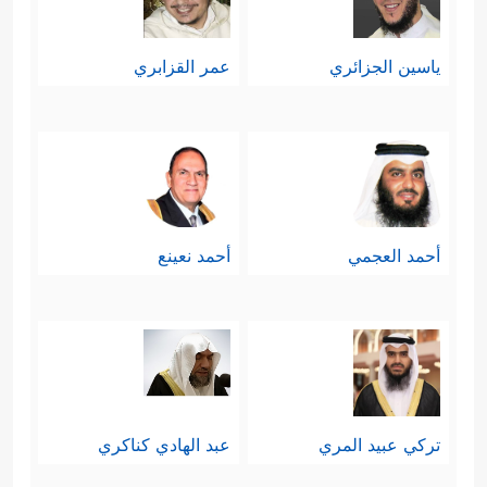
ياسين الجزائري
عمر القزابري
أحمد العجمي
أحمد نعينع
تركي عبيد المري
عبد الهادي كناكري