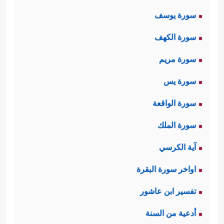
ثانيًا: أن الله أمر الملائكة ومعهم إبليس
سورة يوسف
- وكان من
الجن
- بالسجود لآدم،
سورة الكهف
فسجَدَت الملائكة ورفض إبليس، فطبيعة
سورة مريم
خلقه قابلة للزلل والوقوع في المعصية
سورة يس
بخلاف الملائكة.
سورة الواقعة
ثالثًا: أن رفض السجود لم يكن في
سورة الملك
الحقيقة إلا مظهرًا لمعصية خفيَّة، وهي
آية الكرسي
﴿قَالَ لَمۡ أَكُن
التكبُّر الممزوج بالحسد
اواخر سورة البقرة
لِّأَسۡجُدَ لِبَشَرٍ خَلَقۡتَهُۥ مِن صَلۡصَـٰلࣲ مِّنۡ حَمَإࣲ مَّسۡنُونࣲ﴾
تفسير ابن عاشور
وهذا درسٌ بليغٌ لبني آدم ليحذَروا الآثام
أدعية من السنة
الباطنة التي هي أخطر من الآثام