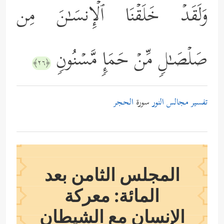
وَلَقَدۡ خَلَقۡنَا ٱلۡإِنسَـٰنَ مِن
صَلۡصَـٰلࣲ مِّنۡ حَمَإࣲ مَّسۡنُونࣲ
﴿٢٦﴾
تفسير مجالس النور
سورة
الحجر
المجلس الثامن بعد
المائة: معركة
الإنسان مع الشيطان