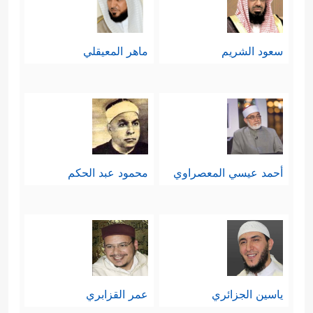
سعود الشريم
ماهر المعيقلي
أحمد عيسي المعصراوي
محمود عبد الحكم
ياسين الجزائري
عمر القزابري