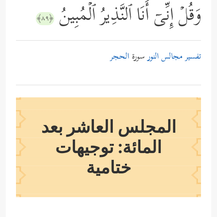
وَقُلۡ إِنِّیۤ أَنَا ٱلنَّذِیرُ ٱلۡمُبِینُ
﴿٨٩﴾
تفسير مجالس النور
سورة
الحجر
المجلس العاشر بعد
المائة: توجيهات
ختامية