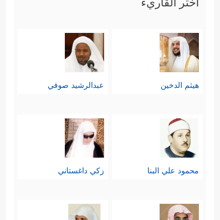
اختر القاريء
هيثم الدخين
عبدالرشيد صوفي
محمود علي البنا
زكي داغستاني