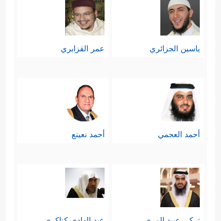
ياسين الجزائري
عمر القزابري
أحمد العجمي
أحمد نعينع
تركي عبيد المري
عبد الهادي كناكري