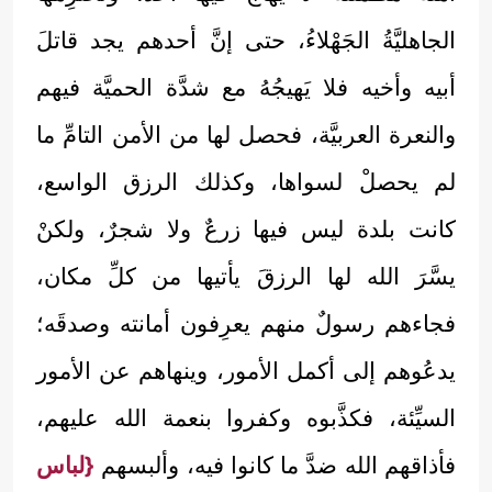
الجاهليَّةُ الجَهْلاءُ، حتى إنَّ أحدهم يجد قاتلَ
أبيه وأخيه فلا يَهيجُهُ مع شدَّة الحميَّة فيهم
والنعرة العربيَّة، فحصل لها من الأمن التامِّ ما
لم يحصلْ لسواها، وكذلك الرزق الواسع،
كانت بلدة ليس فيها زرعٌ ولا شجرٌ، ولكنْ
يسَّرَ الله لها الرزقَ يأتيها من كلِّ مكان،
فجاءهم رسولٌ منهم يعرِفون أمانته وصدقَه؛
يدعُوهم إلى أكمل الأمور، وينهاهم عن الأمور
السيِّئة، فكذَّبوه وكفروا بنعمة الله عليهم،
فأذاقهم الله ضدَّ ما كانوا فيه، وألبسهم
{لباس