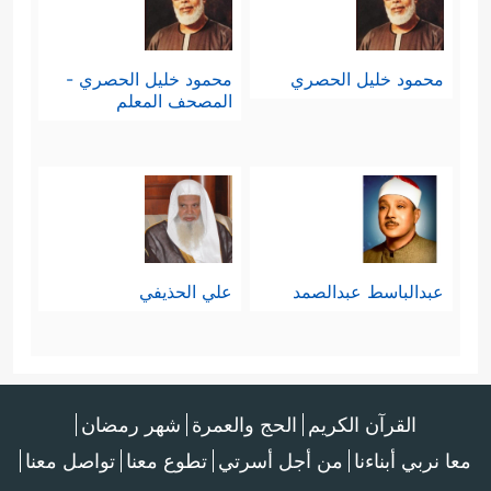
محمود خليل الحصري
محمود خليل الحصري -
المصحف المعلم
عبدالباسط عبدالصمد
علي الحذيفي
القرآن الكريم
الحج والعمرة
شهر رمضان
معا نربي أبناءنا
من أجل أسرتي
تطوع معنا
تواصل معنا