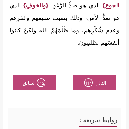
الجوع}
الذي هو ضدُّ الرَّغَدِ،
{والخوفِ}
الذي
هو ضدُّ الأمن، وذلك بسبب صنيعهم وكفرِهم
وعدم شُكْرِهم، وما ظَلَمَهُمُ الله ولكنْ كانوا
أنفسَهم يظلمِونَ.
التالي
السابق
112
114
روابط سريعة :