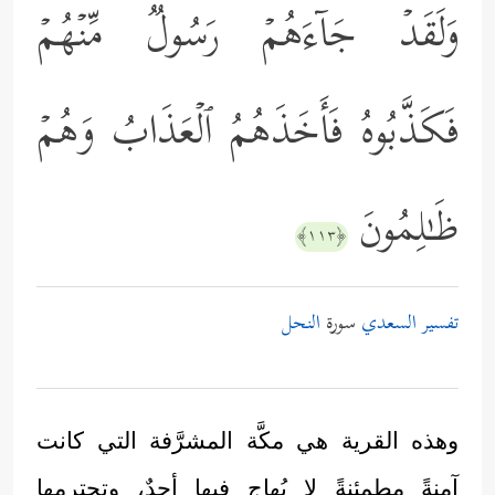
وَلَقَدۡ جَاۤءَهُمۡ رَسُولࣱ مِّنۡهُمۡ
فَكَذَّبُوهُ فَأَخَذَهُمُ ٱلۡعَذَابُ وَهُمۡ
ظَـٰلِمُونَ
﴿١١٣﴾
تفسير السعدي
سورة
النحل
وهذه القرية هي مكَّة المشرَّفة التي كانت
آمنةً مطمئنةً لا يُهاج فيها أحدٌ، وتحترِمها