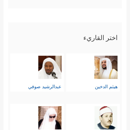
اختر القاريء
هيثم الدخين
عبدالرشيد صوفي