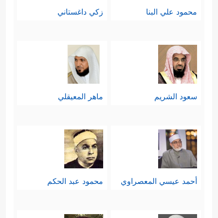
محمود علي البنا
زكي داغستاني
سعود الشريم
ماهر المعيقلي
أحمد عيسي المعصراوي
محمود عبد الحكم