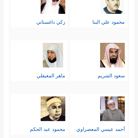
محمود علي البنا
زكي داغستاني
سعود الشريم
ماهر المعيقلي
أحمد عيسي المعصراوي
محمود عبد الحكم