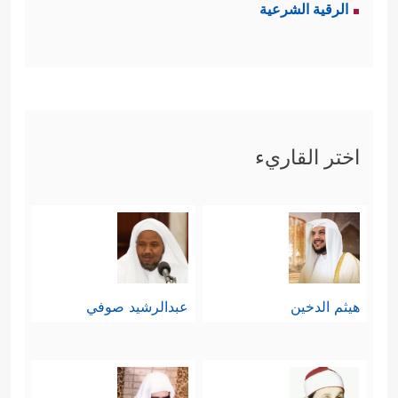
الرقية الشرعية
اختر القاريء
هيثم الدخين
عبدالرشيد صوفي