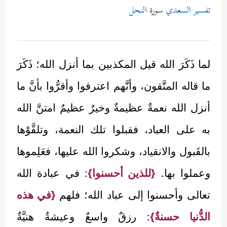
تفسير السعدي
سورة
النحل
لما ذَكَرَ الله قيل المكذبين بما أنزل الله؛ ذَكَرَ
ما قاله المتَّقون، وأنَّهم اعترفوا وأقرُّوا بأنَّ ما
أنزل الله نعمةٌ عظيمةٌ وخيرٌ عظيمٌ امتنَّ الله
به على العباد، فقبلوا تلك النعمة، وتلقَّوْها
بالقَبول والانقياد، وشكروا الله عليها، فعَلِموها
وعملوا بها.
{للذين أحسنوا}
: في عبادة الله
تعالى وأحسنوا إلى عباد الله؛ فلهم
{في هذه
الدُّنيا حسنةٌ}
: رزقٌ واسعٌ وعيشةٌ هنيَّةٌ