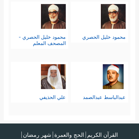
محمود خليل الحصري
محمود خليل الحصري -
المصحف المعلم
عبدالباسط عبدالصمد
علي الحذيفي
القرآن الكريم
الحج والعمرة
شهر رمضان