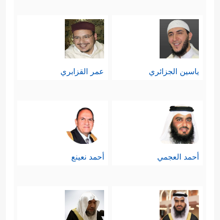
ياسين الجزائري
عمر القزابري
أحمد العجمي
أحمد نعينع