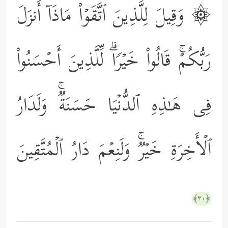
۞ وَقِیلَ لِلَّذِینَ ٱتَّقَوۡاْ مَاذَاۤ أَنزَلَ
رَبُّكُمۡۚ قَالُواْ خَیۡرࣰاۗ لِّلَّذِینَ أَحۡسَنُواْ
فِی هَـٰذِهِ ٱلدُّنۡیَا حَسَنَةࣱۚ وَلَدَارُ
ٱلۡأَخِرَةِ خَیۡرࣱۚ وَلَنِعۡمَ دَارُ ٱلۡمُتَّقِینَ
﴿٣٠﴾