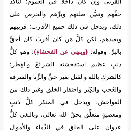
القُربى وإن كان داخلاً في العموم؛ لتأكُّد
حقِّهم وتعيُّن صلتهم وبرِّهم والحرص على
ذلك، ويدخل في ذلك جميع الأقارب؛ قريبهم
وبعيدهم، لكن كلُّ مَن كان أقربَ كان أحقَّ
بالبرِّ. وقوله:
{وينهى عن الفحشاءِ}
: وهو كلُّ
ذنبٍ عظيم استفحشته الشرائعُ والفِطَر؛
كالشركِ بالله والقتل بغير حقٍّ والزِّنا والسرقة
والعُجب والكِبْر واحتقار الخلق وغير ذلك من
الفواحش، ويدخل في المنكر كلُّ ذنبٍ
ومعصيةٍ متعلِّق بحقِّ الله تعالى، وبالبغي كلُّ
عدوان على الخلق في الدِّماء والأموال