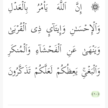
۞ إِنَّ ٱللَّهَ یَأۡمُرُ بِٱلۡعَدۡلِ
وَٱلۡإِحۡسَـٰنِ وَإِیتَاۤىِٕ ذِی ٱلۡقُرۡبَىٰ
وَیَنۡهَىٰ عَنِ ٱلۡفَحۡشَاۤءِ وَٱلۡمُنكَرِ
وَٱلۡبَغۡیِۚ یَعِظُكُمۡ لَعَلَّكُمۡ تَذَكَّرُونَ
﴿٩٠﴾