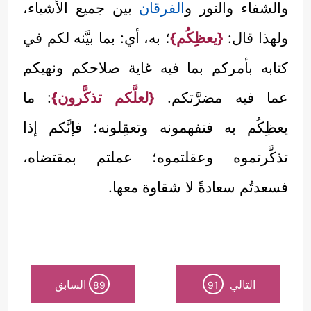
والشفاء والنور و
الفرقان
بين جميع الأشياء،
ولهذا قال:
{يعظِكُم}
؛ به، أي: بما بيَّنه لكم في
كتابه بأمركم بما فيه غاية صلاحكم ونهيكم
عما فيه مضرَّتكم.
{لعلَّكم تذكَّرون}
: ما
يعظِكُم به فتفهمونه وتعقِلونه؛ فإنَّكم إذا
تذكَّرتموه وعقلتموه؛ عملتم بمقتضاه،
فسعدتُم سعادةً لا شقاوة معها.
التالي
السابق
89
91