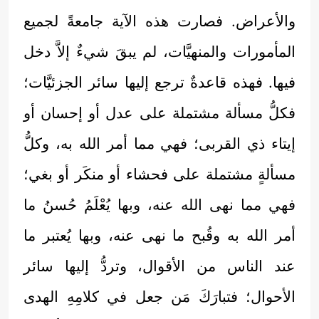
والأعراض. فصارت هذه الآية جامعةً لجميع
المأمورات والمنهيَّات، لم يبقَ شيءٌ إلاَّ دخل
فيها. فهذه قاعدةٌ ترجع إليها سائر الجزئيَّات؛
فكلُّ مسألة مشتملة على عدل أو إحسان أو
إيتاء ذي القربى؛ فهي مما أمر الله به، وكلُّ
مسألةٍ مشتملة على فحشاء أو منكَر أو بغي؛
فهي مما نهى الله عنه، وبها يُعْلَمُ حُسنُ ما
أمر الله به وقُبح ما نهى عنه، وبها يُعتبر ما
عند الناس من الأقوال، وتردُّ إليها سائر
الأحوال؛ فتبارَكَ مَن جعل في كلامِهِ الهدى