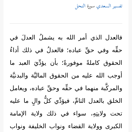
تفسير السعدي
سورة
النحل
فالعدل الذي أمر الله به يشملُ العدلَ في
حقِّه وفي حقِّ عباده؛ فالعدلُ في ذلك أداءُ
الحقوق كاملةً موفورةً؛ بأن يؤدِّيَ العبد ما
أوجب الله عليه من الحقوق الماليَّة والبدنيَّة
والمركَّبة منهما في حقِّه وحقِّ عباده، ويعامل
الخلق بالعدل التامِّ، فيؤدِّي كلُّ والٍ ما عليه
تحت ولايتِهِ، سواء في ذلك ولاية الإمامة
الكبرى وولاية القضاء ونواب الخليفة ونواب