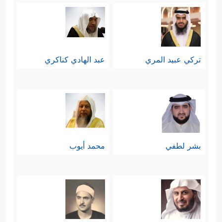
تركي عبيد المري
عبد الهادي كناكري
بشر لطفي
محمد أيوب