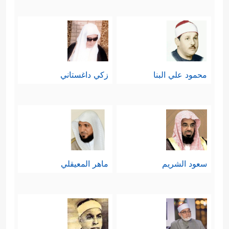
محمود علي البنا
زكي داغستاني
سعود الشريم
ماهر المعيقلي