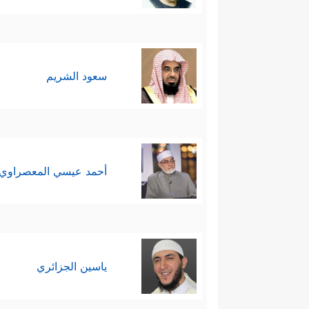
سعود الشريم
أحمد عيسي المعصراوي
ياسين الجزائري