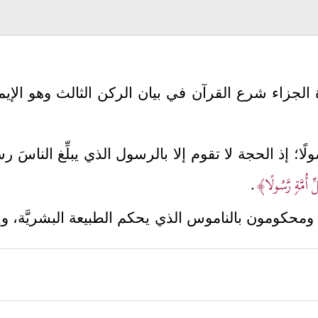
ة الجزاء شرع القرآن في بيان الركن الثالث وهو الإيم
لًا؛ إذ الحجة لا تقوم إلا بالرسول الذي يبلِّغ الناسَ رس
ِ أُمَّةࣲ رَّسُولًا﴾
.
 ومحكومون بالناموس الذي يحكم الطبيعة البشريَّة، وإ
لرسالة وشرحها وتبيينها بالقول والعمل والقدوة الصالح