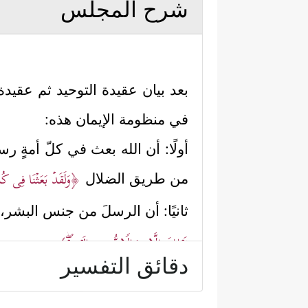
شرح المجلس
بعد بيان عقيدة التوحيد ثم عقيد
في منظومة الإيمان هذه:
أولًا: أن الله بعث في كلّ أمةٍ رسو
﴿وَلَقَدۡ بَعَثۡنَا فِی كُلّ
من طريق الضلال
ثانيًا: أن الرسلَ من جنس البشر،
قَبۡلِكَ إِلَّا رِجَالࣰا نُّوحِیۤ إِلَیۡهِمۡۖ﴾
.
دقائق التفسير
ثالثًا: أن وظيفة الرسول تبليغ ا
.