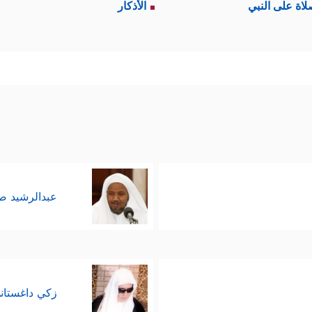
لاة على النبي
الأذكار
عبدالرشيد 
زكي داغستان