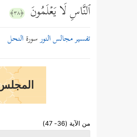
ٱلنَّاسِ لَا یَعۡلَمُونَ
﴿٣٨﴾
تفسير مجالس النور
سورة
النحل
المجلس ا
من الآية (36- 47)