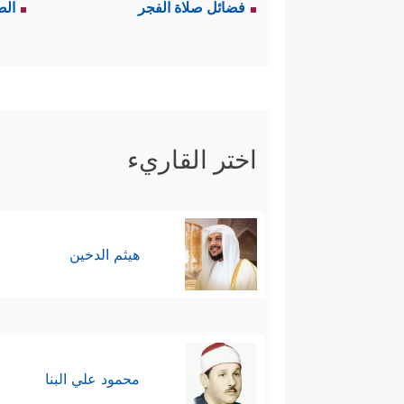
فضائل صلاة الفجر
الص
اختر القاريء
هيثم الدخين
محمود علي البنا