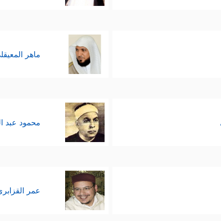
ماهر المعيقل
محمود عبد ا
عمر القزابري