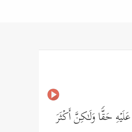
َیۡهِ حَقࣰّا وَلَـٰكِنَّ أَكۡثَرَ