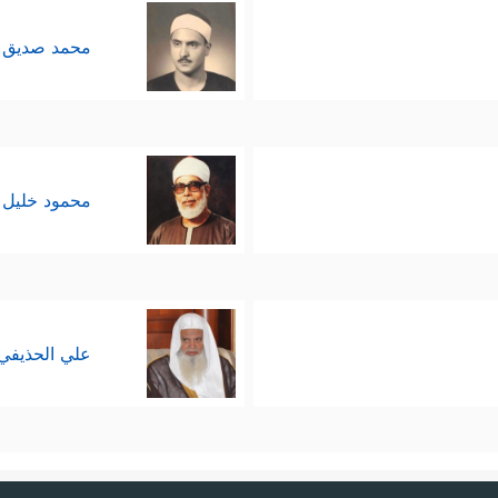
محمد صديق 
محمود خليل 
علي الحذيفي