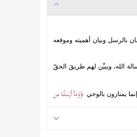
ان بالرسل وبيان أهميته وموقعه
الة الله، ويبيِّن لهم طريقَ الحقّ
﴿وَمَاۤ أَرۡسَلۡنَا مِن
نما يمتازون بالوحي
﴿بِٱلۡبَیِّنَـٰتِ وَٱلزُّبُرِۗ وَأَنزَلۡنَاۤ إِلَیۡكَ ٱلذِّكۡرَ لِتُبَیِّنَ
ة