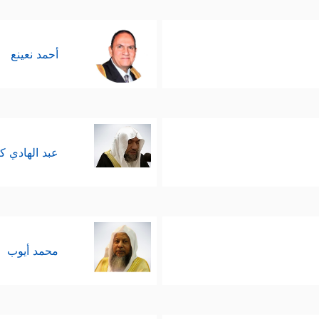
أحمد نعينع
عبد الهادي ك
محمد أيوب