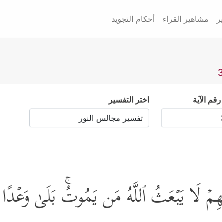
ر
مشاهير القراء
أحكام التجويد
رقم الآية
اختر التفسير
نِهِمۡ لَا یَبۡعَثُ ٱللَّهُ مَن یَمُوتُۚ بَلَىٰ وَعۡدًا عَل