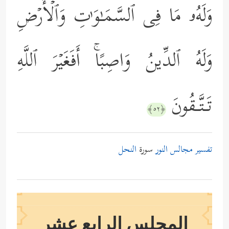
وَلَهُۥ مَا فِی ٱلسَّمَـٰوَ ٰ⁠تِ وَٱلۡأَرۡضِ
وَلَهُ ٱلدِّینُ وَاصِبًاۚ أَفَغَیۡرَ ٱللَّهِ
تَـتَّـقُونَ
﴿٥٢﴾
تفسير مجالس النور
سورة
النحل
المجلس الرابع عشر