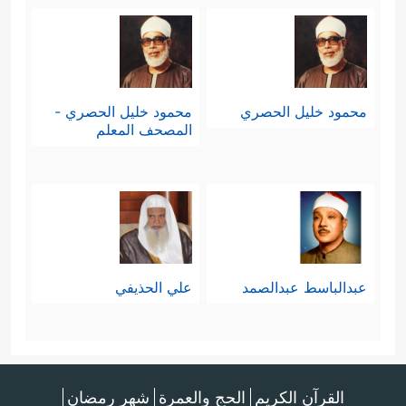
محمود خليل الحصري
محمود خليل الحصري -
المصحف المعلم
عبدالباسط عبدالصمد
علي الحذيفي
القرآن الكريم
الحج والعمرة
شهر رمضان