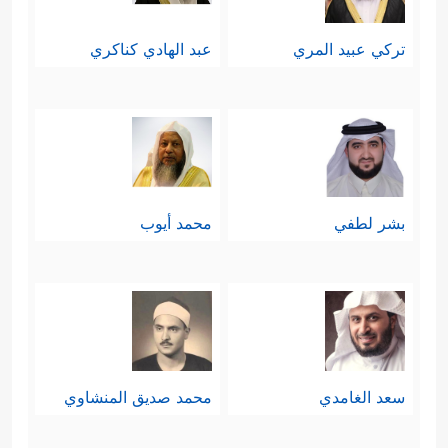
تركي عبيد المري
عبد الهادي كناكري
بشر لطفي
محمد أيوب
سعد الغامدي
محمد صديق المنشاوي