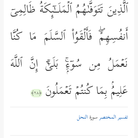
ٱلَّذِینَ تَتَوَفَّىٰهُمُ ٱلۡمَلَــٰۤىِٕكَةُ ظَالِمِیۤ
أَنفُسِهِمۡۖ فَأَلۡقَوُاْ ٱلسَّلَمَ مَا كُنَّا
نَعۡمَلُ مِن سُوۤءِۭۚ بَلَىٰۤۚ إِنَّ ٱللَّهَ
عَلِیمُۢ بِمَا كُنتُمۡ تَعۡمَلُونَ
﴿٢٨﴾
تفسير المختصر
سورة
النحل