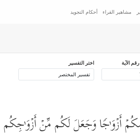
ر
مشاهير القراء
أحكام التجويد
رقم الآية
اختر التفسير
كُمۡ أَزۡوَ ٰ⁠جࣰا وَجَعَلَ لَكُم مِّنۡ أَزۡوَ ٰ⁠جِكُم ب