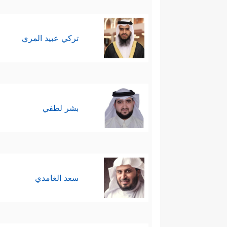
تركي عبيد المري
بشر لطفي
سعد الغامدي