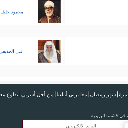
محمود خليل 
علي الحذيفي
عمرة
شهر رمضان
معا نربي أبناءنا
من أجل أسرتي
تطوع معن
في قائمتنا البريدية