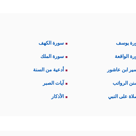
رة يوسف
سورة الكهف
ة الواقعة
سورة الملك
ير ابن عاشور
أدعية من السنة
نن الرواتب
آيات الصبر
لاة على النبي
الأذكار