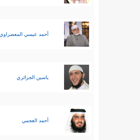
أحمد عيسي المعصراوي
ياسين الجزائري
أحمد العجمي