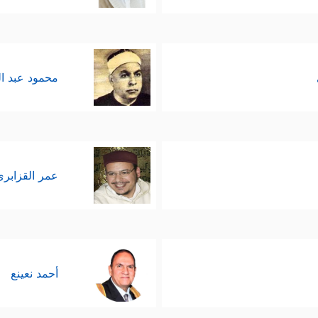
محمود عبد ا
عمر القزابري
أحمد نعينع