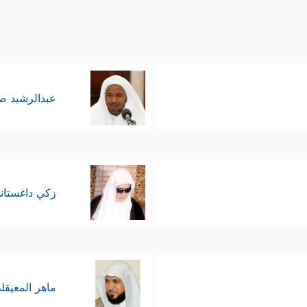
عبدالرشيد 
زكي داغستان
ماهر المعيقل