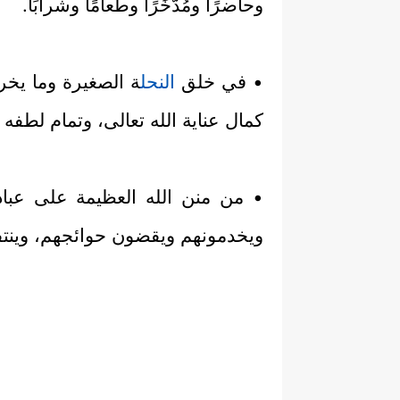
وحاضرًا ومُدَّخَرًا وطعامًا وشرابًا.
• في خلق
النحل
ة الصغيرة وما يخ
كمال عناية الله تعالى، وتمام لطفه ب
• من منن الله العظيمة على عباده
ويخدمونهم ويقضون حوائجهم، وينتف