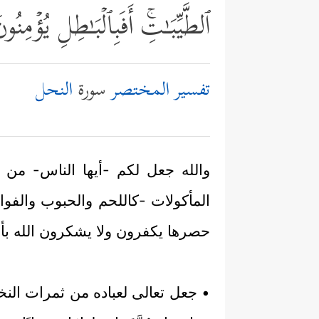
ٱلطَّیِّبَـٰتِۚ أَفَبِٱلۡبَـٰطِلِ یُؤۡمِ
تفسير المختصر
سورة
النحل
والله جعل لكم -أيها الناس- من ج
المأكولات -كاللحم والحبوب والفواك
حصرها يكفرون ولا يشكرون الله بأن
• جعل تعالى لعباده من ثمرات النخيل