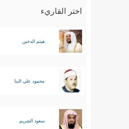
اختر القاريء
هيثم الدخين
محمود علي البنا
سعود الشريم