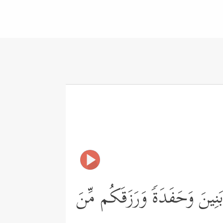
َنِینَ وَحَفَدَةࣰ وَرَزَقَكُم مِّنَ