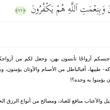
نُونَ وَبِنِعۡمَتِ ٱللَّهِ هُمۡ یَكۡفُرُونَ
﴿٧٢﴾
نسكم أزواجًا تأنسون بهن، وجعل لكم من أزواجكم أ
ه- طيبها، أفبالباطل من الأصنام والأوثان يؤمنون، وبن
 يؤمنوا به وحده؟!
 والأعناب منافع للعباد، ومصالح من أنواع الرزق الحسن