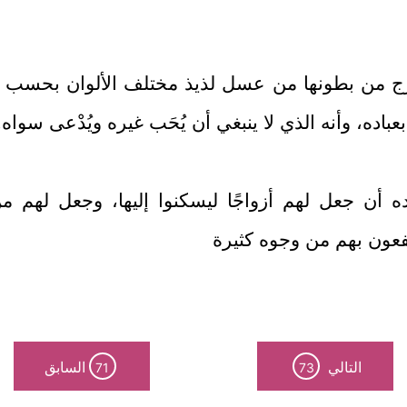
رج من بطونها من عسل لذيذ مختلف الألوان بحسب اخ
عباده، وأنه الذي لا ينبغي أن يُحَب غيره ويُدْعى سواه.
 أن جعل لهم أزواجًا ليسكنوا إليها، وجعل لهم من أ
عون بهم من وجوه كثيرة
التالي
السابق
71
73