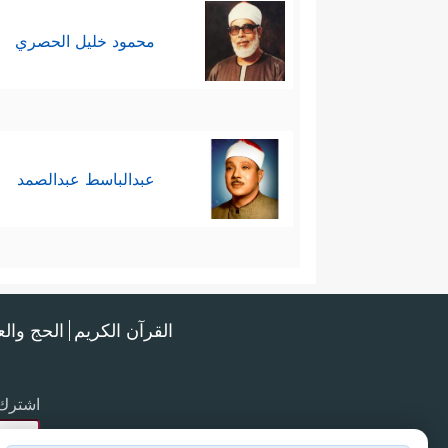
محمود خليل الحصري
عبدالباسط عبدالصمد
القرآن الكريم
الحج وال
اشترك 