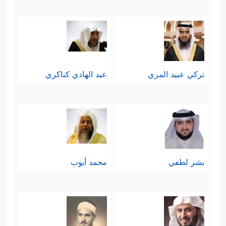
تركي عبيد المري
عبد الهادي كناكري
بشر لطفي
محمد أيوب