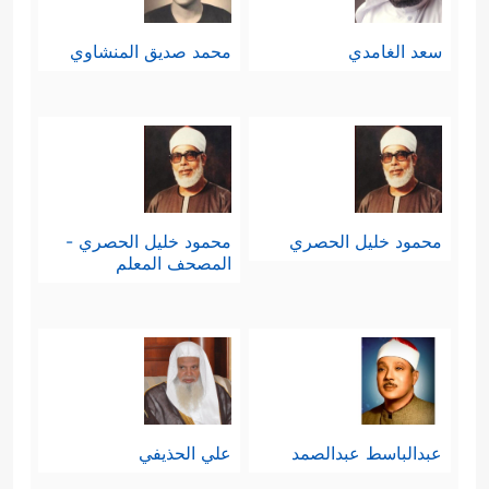
سعد الغامدي
محمد صديق المنشاوي
محمود خليل الحصري
محمود خليل الحصري -
المصحف المعلم
عبدالباسط عبدالصمد
علي الحذيفي