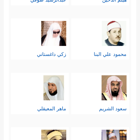
محمود علي البنا
زكي داغستاني
سعود الشريم
ماهر المعيقلي