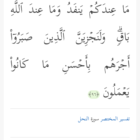
مَا عِندَكُمۡ یَنفَدُ وَمَا عِندَ ٱللَّهِ
بَاقࣲۗ وَلَنَجۡزِیَنَّ ٱلَّذِینَ صَبَرُوۤاْ
أَجۡرَهُم بِأَحۡسَنِ مَا كَانُواْ
یَعۡمَلُونَ
﴿٩٦﴾
تفسير المختصر
سورة
النحل