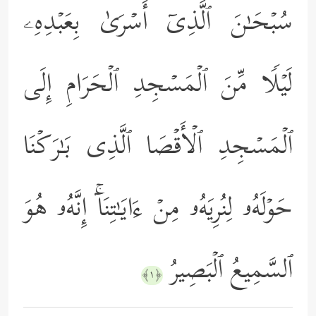
سُبۡحَـٰنَ ٱلَّذِیۤ أَسۡرَىٰ بِعَبۡدِهِۦ
لَیۡلࣰا مِّنَ ٱلۡمَسۡجِدِ ٱلۡحَرَامِ إِلَى
ٱلۡمَسۡجِدِ ٱلۡأَقۡصَا ٱلَّذِی بَـٰرَكۡنَا
حَوۡلَهُۥ لِنُرِیَهُۥ مِنۡ ءَایَـٰتِنَاۤۚ إِنَّهُۥ هُوَ
ٱلسَّمِیعُ ٱلۡبَصِیرُ
﴿١﴾