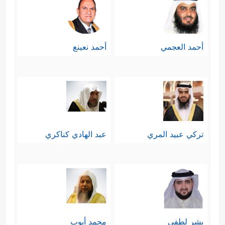
أحمد العجمي
أحمد نعينع
تركي عبيد المري
عبد الهادي كناكري
بشر لطفي
محمد أيوب