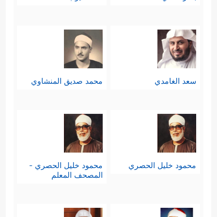
سعد الغامدي
محمد صديق المنشاوي
محمود خليل الحصري
محمود خليل الحصري -
المصحف المعلم