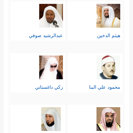
هيثم الدخين
عبدالرشيد صوفي
محمود علي البنا
زكي داغستاني