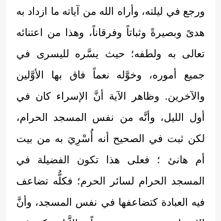
ورجع في ليلته، وأراه الله من آياته ما ازداد به
هدىً وبصيرةً وثباتاً وفرقاناً، وهذا من اعتنائه
تعالى به ولطفه؛ حيث يسَّره لليسرى في
جميع أموره، وخوَّله نعماً فاق بها الأوَّلين
والآخرين. وظاهر الآية أنَّ الإسراء كان في
أول الليل، وأنَّه من نفس المسجد الحرام،
لكن ثبت في الصحيح أنه أُسْرِيَ به من بيت
أم هانئ ؛ فعلى هذا تكون الفضيلة في
المسجد الحرام لسائر الحرم؛ فكلُّه تضاعف
فيه العبادة كتضاعفها في نفس المسجد، وأنَّ