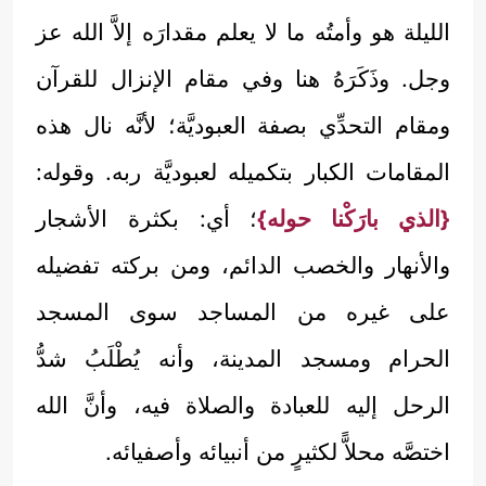
الليلة هو وأمتُه ما لا يعلم مقدارَه إلاَّ الله عز
وجل. وذَكَرَهُ هنا وفي مقام الإنزال للقرآن
ومقام التحدِّي بصفة العبوديَّة؛ لأنَّه نال هذه
المقامات الكبار بتكميله لعبوديَّة ربه. وقوله:
{الذي بارَكْنا حوله}
؛ أي: بكثرة الأشجار
والأنهار والخصب الدائم، ومن بركته تفضيله
على غيره من المساجد سوى المسجد
الحرام ومسجد المدينة، وأنه يُطْلَبُ شدُّ
الرحل إليه للعبادة والصلاة فيه، وأنَّ الله
اختصَّه محلاًّ لكثيرٍ من أنبيائه وأصفيائه.