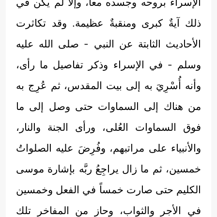
الإسراء بروحه وجسده معاً، وإلاَّ لم يكن في
ذلك آيةٌ كبرى ومنقبةٌ عظيمة. وقد تكاثرت
الأحاديث الثابتة عن النبي - صلى الله عليه
وسلم - في الإسراء وذكر تفاصيل ما رأى،
وأنه أُسْرِيَ به إلى بيت المقدس، ثم عُرِج به
من هناك إلى السماوات حتى وصل إلى ما
فوق السماوات العُلى، ورأى الجنة والنار،
والأنبياء على مراتبهم، وفُرِضَ عليه الصلواتُ
خمسين، ثم ما زال يراجِعُ ربَّه بإشارة موسى
الكليم حتى صارت خمساً في الفعل وخمسين
في الأجر والثواب، وحاز من المفاخر تلك