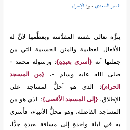
تفسير السعدي
سورة
الإسراء
ينزِّه تعالى نفسه المقدَّسة ويعظِّمها لأنَّ له
الأفعال العظيمة والمنن الجسيمة التي من
جملتها أنه
{أسرى بعبدِهِ}
: ورسوله محمد -
صلى الله عليه وسلم -،
{من المسجد
الحرام}
: الذي هو أجلُّ المساجد على
الإطلاق،
{إلى المسجد الأقصى}
: الذي هو من
المساجد الفاضلة، وهو محلُّ الأنبياء، فأسرى
به في ليلة واحدةٍ إلى مسافة بعيدةٍ جدًّا،