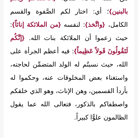
بالبنين}
؛ أي: اختار لكم الصَّفوة والقسم
الكامل،
{واتَّخذ}
: لنفسه
{من الملائكة إناثاً}
:
حيث زعموا أن الملائكة بنات الله.
{إنَّكُم
لَتَقُولُونَ قَولاً عَظِيماً}
: فيه أعظم الجرأة على
الله، حيث نسبتُم له الولد المتضمِّن لحاجته،
واستغناء بعض المخلوقات عنه، وحكموا له
بأردأ القسمين، وهن الإناث، وهو الذي خلقكم
واصطفاكم بالذكور، فتعالى الله عما يقول
الظالمون علوًّا كبيراً.