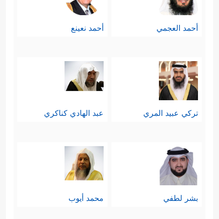
أحمد العجمي
أحمد نعينع
تركي عبيد المري
عبد الهادي كناكري
بشر لطفي
محمد أيوب