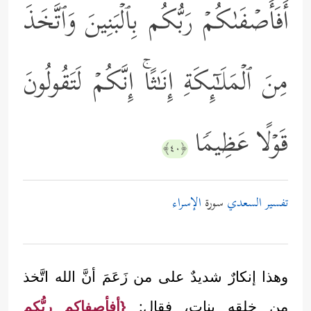
أَفَأَصۡفَىٰكُمۡ رَبُّكُم بِٱلۡبَنِینَ وَٱتَّخَذَ
مِنَ ٱلۡمَلَـٰۤىِٕكَةِ إِنَـٰثًاۚ إِنَّكُمۡ لَتَقُولُونَ
قَوۡلًا عَظِیمࣰا
﴿٤٠﴾
تفسير السعدي
سورة
الإسراء
وهذا إنكارٌ شديدٌ على من زَعَمَ أنَّ الله اتَّخذ
من خلقه بنات، فقال:
{أفأصفاكم ربُّكم