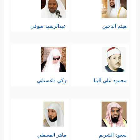
هيثم الدخين
عبدالرشيد صوفي
محمود علي البنا
زكي داغستاني
سعود الشريم
ماهر المعيقلي