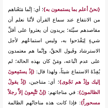
{نحنُ أعلم بما يستمعون به}
؛ أي: إنَّما مَنَعْناهم
من الانتفاع عند سماع القرآن لأنَّنا نعلم أن
مقاصدهم سيِّئة؛ يريدون أن يعثروا على أقلِّ
شيءٍ لِيَقْدَحوا به، وليس استماعُهم لأجل
الاسترشاد وقَبول الحقِّ، وإنَّما هم معتمدون
على عدم اتِّباعه، ومَنْ كان بهذه الحالة؛ لم
يُفِدْهُ الاستماع شيئاً، ولهذا قال:
{إذْ يستَمِعونَ
إليك وإذْ هم نَجْوى}
؛ أي: متناجين،
{إذْ يقولُ
الظالمونَ}
: في مناجاتهم:
{إنْ تَتَّبِعونَ إلاَّ رجلاً
مسحوراً}
: فإذا كانت هذه مناجاتُهم الظالمة