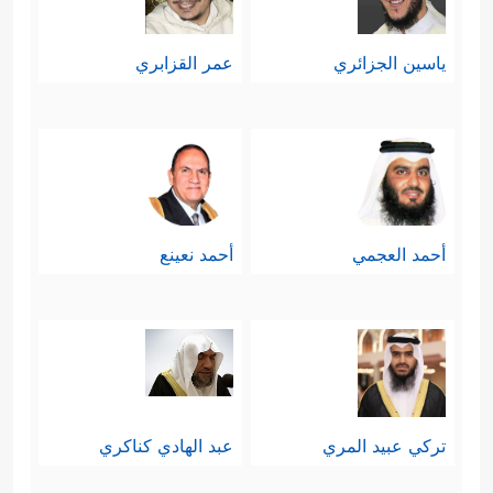
ياسين الجزائري
عمر القزابري
أحمد العجمي
أحمد نعينع
تركي عبيد المري
عبد الهادي كناكري