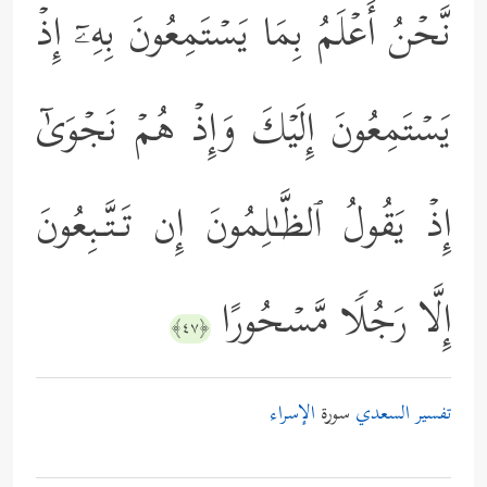
نَّحۡنُ أَعۡلَمُ بِمَا یَسۡتَمِعُونَ بِهِۦۤ إِذۡ
یَسۡتَمِعُونَ إِلَیۡكَ وَإِذۡ هُمۡ نَجۡوَىٰۤ
إِذۡ یَقُولُ ٱلظَّـٰلِمُونَ إِن تَـتَّـبِعُونَ
إِلَّا رَجُلࣰا مَّسۡحُورًا
﴿٤٧﴾
تفسير السعدي
سورة
الإسراء