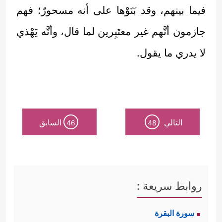
فيما بينهم، وقد بَنَوْها على أنه مسحورٌ؛ فهم
جازمون أنَّهم غير معتَبِرين لما قال، وأنَّه يَهْذي
لا يدري ما يقول.
التالي
السابق
46
48
روابط سريعة :
سورة البقرة