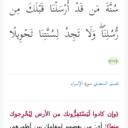
سُنَّةَ مَن قَدۡ أَرۡسَلۡنَا قَبۡلَكَ مِن
رُّسُلِنَاۖ وَلَا تَجِدُ لِسُنَّتِنَا تَحۡوِیلًا
﴿٧٧﴾
تفسير السعدي
سورة
الإسراء
{وإن كادوا لَيَسْتَفِزُّونك من الأرض لِيُخْرِجوك
منها}
؛ أي: من بغضهم لمقامك بين أظهرهم،