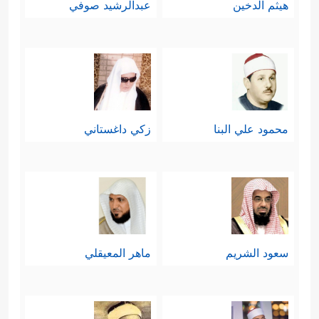
هيثم الدخين
عبدالرشيد صوفي
محمود علي البنا
زكي داغستاني
سعود الشريم
ماهر المعيقلي