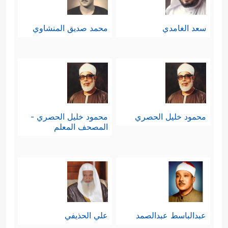
سعد الغامدي
محمد صديق المنشاوي
محمود خليل الحصري
محمود خليل الحصري -
المصحف المعلم
عبدالباسط عبدالصمد
علي الحذيفي