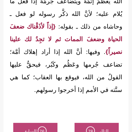
الله يَعْظُمُ إثمُهُ ويتضاعفُ جرمُهُ إذا فعل ما
يُلام عليه؛ لأنَّ الله ذكَّر رسوله لو فعل ـ
وحاشاه من ذلك ـ بقوله:
{إذاً لأذَقْناك ضعفَ
الحياة وضعفَ الممات ثم لا تجِدُ لك علينا
نصيراً}
. وفيها: أنَّ الله إذا أراد إهلاك أمَّة؛
تضاعف جُرمها وعَظُم وكَبُر، فيحقُّ عليها
القولُ من الله، فيوقع بها العقاب؛ كما هي
سنَّته في الأمم إذا أخرجوا رسولهم.
التالي
السابق
76
78