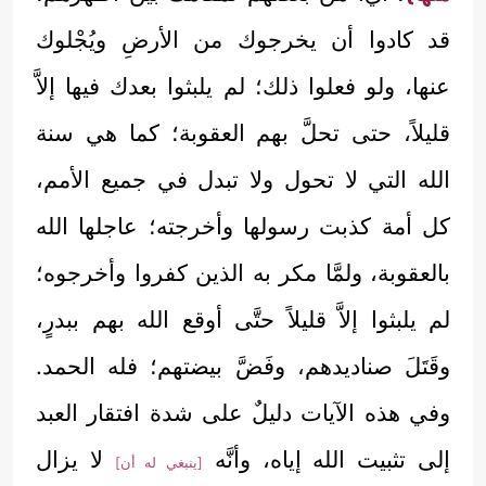
قد كادوا أن يخرجوك من الأرضِ ويُجْلوك
عنها، ولو فعلوا ذلك؛ لم يلبثوا بعدك فيها إلاَّ
قليلاً، حتى تحلَّ بهم العقوبة؛ كما هي سنة
الله التي لا تحول ولا تبدل في جميع الأمم،
كل أمة كذبت رسولها وأخرجته؛ عاجلها الله
بالعقوبة، ولمَّا مكر به الذين كفروا وأخرجوه؛
لم يلبثوا إلاَّ قليلاً حتَّى أوقع الله بهم ببدرٍ،
وقَتَلَ صناديدهم، وفَضَّ بيضتهم؛ فله الحمد.
وفي هذه الآيات دليلٌ على شدة افتقار العبد
إلى تثبيت الله إياه، وأنَّه
لا يزال
[ينبغي له أن]