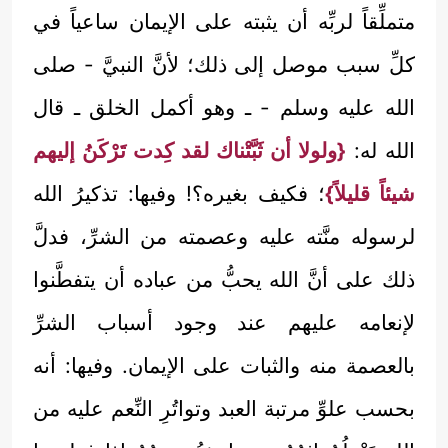
متملِّقاً لربِّه أن يثبته على الإيمان ساعياً في
كلِّ سبب موصل إلى ذلك؛ لأنَّ النبيَّ - صلى
الله عليه وسلم - ـ وهو أكمل الخلق ـ قال
الله له:
{ولولا أن ثَبَّتْناك لقد كِدت تَرْكَنُ إليهم
شيئاً قليلاً}
؛ فكيف بغيره؟! وفيها: تذكيرُ الله
لرسوله منَّته عليه وعصمته من الشرِّ، فدلَّ
ذلك على أنَّ الله يحبُّ من عباده أن يتفطَّنوا
لإنعامه عليهم عند وجود أسباب الشرِّ
بالعصمة منه والثبات على الإيمان. وفيها: أنه
بحسب علوِّ مرتبة العبد وتواتُرِ النِّعم عليه من