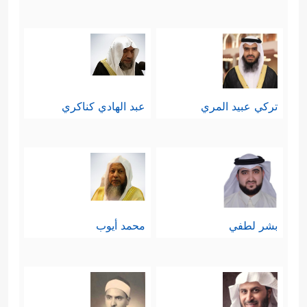
تركي عبيد المري
عبد الهادي كناكري
بشر لطفي
محمد أيوب