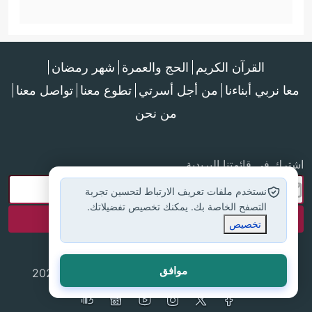
القرآن الكريم
الحج والعمرة
شهر رمضان
معا نربي أبناءنا
من أجل أسرتي
تطوع معنا
تواصل معنا
من نحن
اشترك في قائمتنا البريدية
نستخدم ملفات تعريف الارتباط لتحسين تجربة
التصفح الخاصة بك. يمكنك تخصيص تفضيلاتك.
تخصيص
موافق
جميع الحقوق محفوظة لموقع إسلام أون لاين © 2025