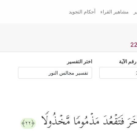
ر
مشاهير القراء
أحكام التجويد
رقم الآية
اختر التفسير
َاخَرَ فَتَقۡعُدَ مَذۡمُومࣰا مَّخۡذُولࣰا
﴿٢٢﴾