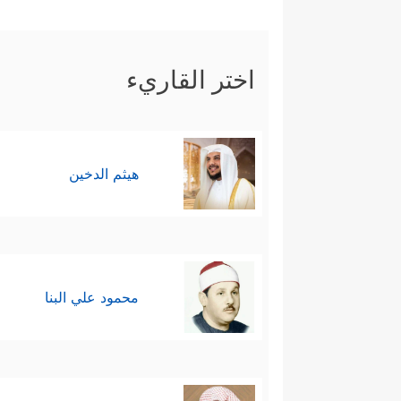
اختر القاريء
هيثم الدخين
محمود علي البنا