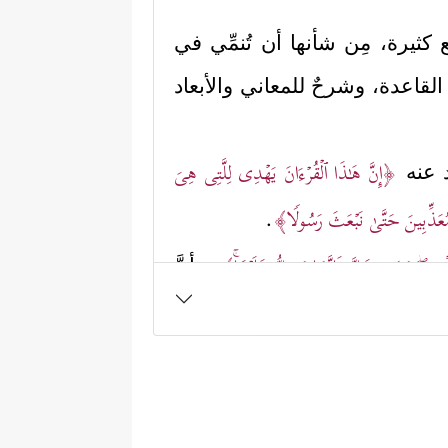
 كثيرة، مِن شأنها أن تُنمِّي في
لقاعدة، وشرحٌ للمعاني والأبعاد
﴿إِنَّ هَـٰذَا ٱلۡقُرۡءَانَ یَهۡدِی لِلَّتِی هِیَ
اد عنه
عَذِّبِینَ حَتَّىٰ نَبۡعَثَ رَسُولࣰا﴾
.
ۡسِهِۦۖ وَمَن ضَلَّ فَإِنَّمَا یَضِلُّ عَلَیۡهَاۚ﴾
، وأنَّ
ۡمَ ٱلۡقِیَـٰمَةِ كِتَـٰبࣰا یَلۡقَىٰهُ مَنشُورًا
﴿١٣﴾
ٱقۡرَأۡ
لَّذِینَ یَعۡمَلُونَ ٱلصَّـٰلِحَـٰتِ أَنَّ لَهُمۡ أَجۡرࣰا كَبِیرࣰا