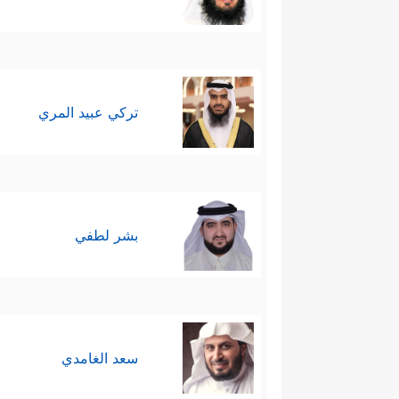
تركي عبيد المري
بشر لطفي
سعد الغامدي