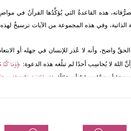
ُّفاته، هذه القاعدةُ التي يُؤكِّدُها القرآنُ في مواضع
 الذاتية، وفي هذه المجموعة من الآيات ترسيخٌ لهذه ا
طريقَ الحقِّ واضح، وأنه لا عُذر للإنسان في جهله أو الابتع
﴿وَمَا كُنَّا مُ
أنَّ اللهَ لا يُحاسِب أحدًا لم تبلُغه هذه الدعوة:
﴿مَّنِ ٱهۡتَدَىٰ فَإِنَّمَا یَهۡتَدِی لِنَف
ِ خيرًا أو شرًّا، هدايةً أو ضَلالًا
﴿وَكُلَّ إِنسَـٰنٍ أَلۡزَمۡنَـٰهُ طَـٰۤىِٕرَهُۥ فِی عُنُقِهِۦۖ وَنُخۡرِجُ لَهُۥ یَو
يرها وكبيرها
﴿وَیُبَشِّرُ ٱلۡمُؤۡمِنِینَ ٱ
بُشِّر به، والضالُّ ينتظِرُ عِقابَ ما أُنذِر به