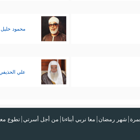
محمود خليل 
علي الحذيفي
عمرة
شهر رمضان
معا نربي أبناءنا
من أجل أسرتي
تطوع معن