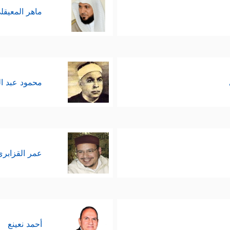
ماهر المعيقل
محمود عبد ا
عمر القزابري
أحمد نعينع