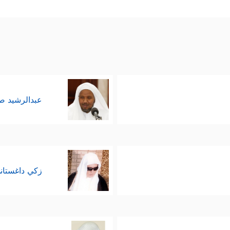
عبدالرشيد 
زكي داغستان