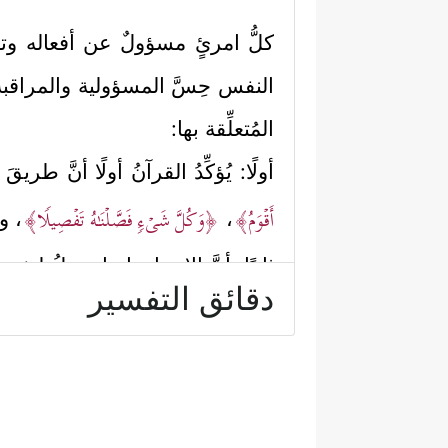
كلُّ امرئٍ مسؤولٌ عن أفعاله وتصر
النفس حِسَّ المسؤولية والمراقبة
المُتعلِّقة بها:
أولًا: يُؤكِّدُ القرآنُ أولًا أنَّ 
أَقۡوَمُ﴾
﴿وَكُلَّ شَیۡءࣲ فَصَّلۡنَـٰهُ تَفۡصِیلࣰا﴾
،
، و
ثانيًا: أنَّ الإنسان إنما يعملُ لنفسِه
دقائق التفسير
كلَّ أعماله هذه تُحصَى عليه صغ
كِتَـٰبَكَ كَفَىٰ بِنَفۡسِكَ ٱلۡیَوۡمَ عَلَیۡكَ حَسِیبࣰا﴾
.
ثالثًا: أنَّ المُهتَدِي ينتظِرُ ثوابَ ما 