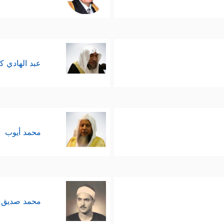
عبد الهادي ك
محمد أيوب
محمد صديق 