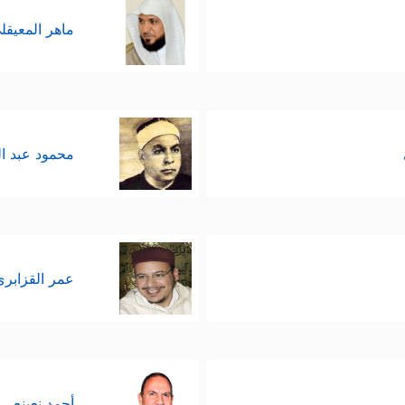
ماهر المعيقل
محمود عبد ا
عمر القزابري
أحمد نعينع