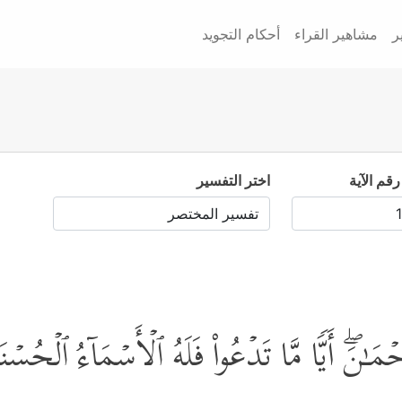
ر
مشاهير القراء
أحكام التجويد
رقم الآية
اختر التفسير
َحۡمَـٰنَۖ أَیࣰّا مَّا تَدۡعُواْ فَلَهُ ٱلۡأَسۡمَاۤءُ ٱلۡحُ