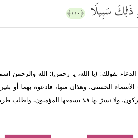
َ ذَ ٰ⁠لِكَ سَبِیلࣰا
﴿١١٠﴾
دعاء بقولك: (يا الله، يا رحمن): الله والرحمن اسم
 الأسماء الحسنى، وهذان منها، فادعوه بهما أو بغير
ن، ولا تسرّ بها فلا يسمعها المؤمنون، واطلب طريقً