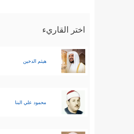
اختر القاريء
هيثم الدخين
محمود علي البنا