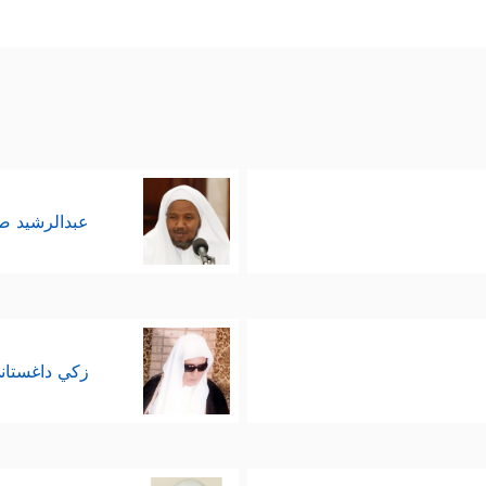
عبدالرشيد 
زكي داغستان