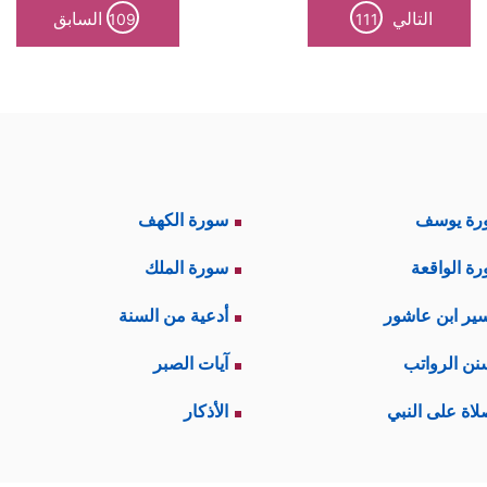
التالي
السابق
109
111
رة يوسف
سورة الكهف
ة الواقعة
سورة الملك
ير ابن عاشور
أدعية من السنة
نن الرواتب
آيات الصبر
لاة على النبي
الأذكار