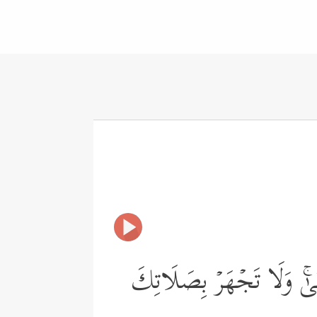
سۡنَىٰۚ وَلَا تَجۡهَرۡ بِصَلَاتِكَ