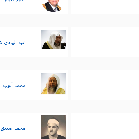
عبد الهادي ك
محمد أيوب
محمد صديق 