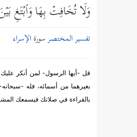
وَلَا تُخَافِتۡ بِهَا وَٱبۡتَغِ بَیۡن
تفسير المختصر
سورة
الإسراء
قل -أيها الرسول- لمن أنكر عليك ال
بغيرهما من أسمائه، فله -سبحانه-
بالقراءة في صلاتك فيسمعك المشركو