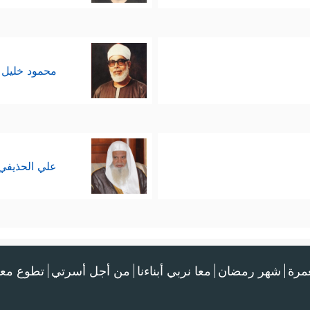
محمود خليل 
علي الحذيفي
عمرة
شهر رمضان
معا نربي أبناءنا
من أجل أسرتي
تطوع معن