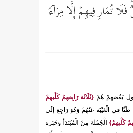
 فَلَا تُمَارِ فِیهِمۡ إِلَّا مِرَاۤءࣰ
يَقُول بَعْضهمْ هُمْ
{ثَلَاثَة رَابِعهمْ كَلْبهمْ
ظَنًّا فِي الْغَيْبَة عَنْهُمْ وَهُوَ رَاجِع إلَى
همْ كَلْبهمْ}
الْجُمْلَة مِنْ الْمُبْتَدَأ وَخَبَره