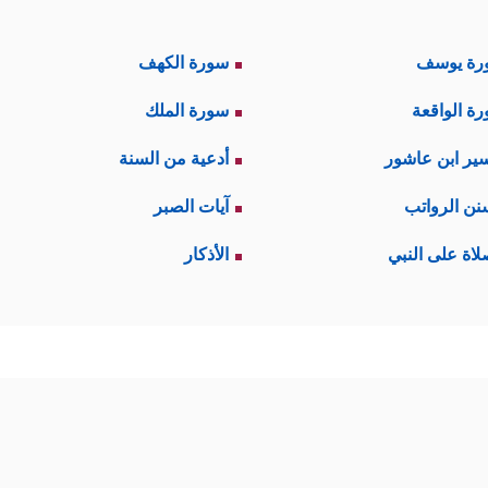
رة يوسف
سورة الكهف
ة الواقعة
سورة الملك
ير ابن عاشور
أدعية من السنة
نن الرواتب
آيات الصبر
لاة على النبي
الأذكار