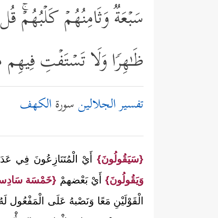
سَبۡعَةࣱ وَثَامِنُهُمۡ كَلۡبُهُمۡۚ قُل رّ
ظَـٰهِرࣰا وَلَا تَسۡتَفۡتِ فِیهِم م
تفسير الجلالين
سورة
الكهف
{سَيَقُولُونَ}
أَيْ الْمُتَنَازِعُونَ فِي عَدَد
وَيَقُولُونَ}
أَيْ بَعْضهمْ
{خَمْسَة سَادِسه
الْقَوْلَيْنِ مَعًا وَنَصْبهُ عَلَى الْمَفْعُول لَهُ