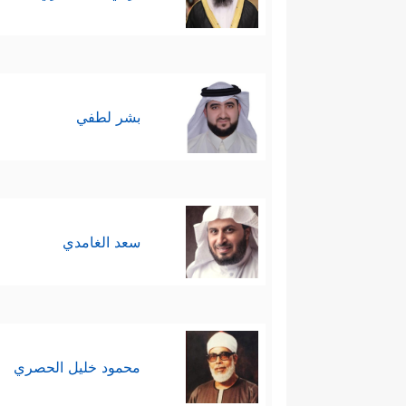
بشر لطفي
سعد الغامدي
محمود خليل الحصري