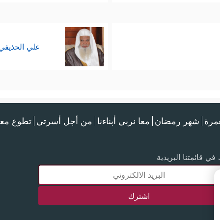
علي الحذيفي
عمرة
شهر رمضان
معا نربي أبناءنا
من أجل أسرتي
تطوع معن
في قائمتنا البريدية