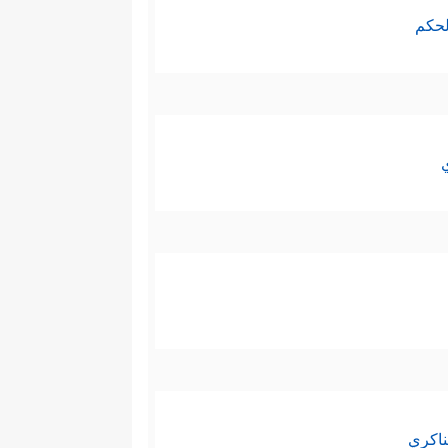
لحكم
ناكري