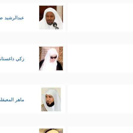
عبدالرشيد 
زكي داغستان
ماهر المعيقل