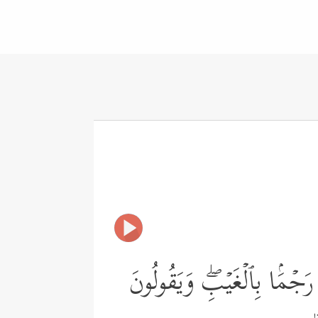
َجۡمَۢا بِٱلۡغَیۡبِۖ وَیَقُولُونَ