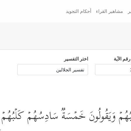
ر
مشاهير القراء
أحكام التجويد
رقم الآية
اختر التفسير
َلۡبُهُمۡ وَیَقُولُونَ خَمۡسَةࣱ سَادِسُهُمۡ كَلۡبُهُمۡ ر