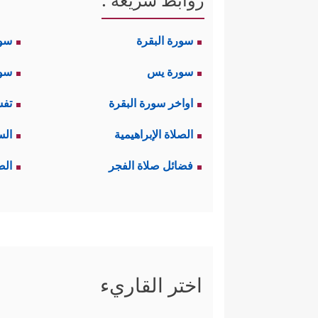
روابط سريعة :
سورة البقرة
سو
سورة يس
سور
اواخر سورة البقرة
تفس
الصلاة الإبراهيمية
الس
فضائل صلاة الفجر
الص
اختر القاريء