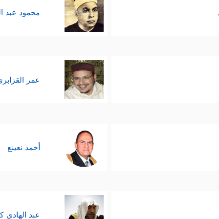
محمود عبد ا
عمر القزابري
أحمد نعينع
عبد الهادي ك