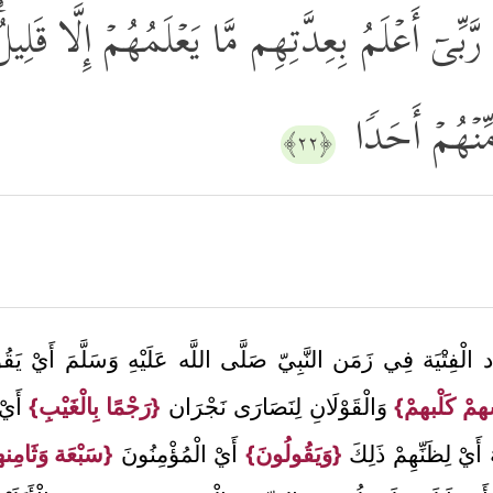
َبِّیۤ أَعۡلَمُ بِعِدَّتِهِم مَّا یَعۡلَمُهُمۡ إِلَّا قَلِیلࣱۗ
ِّنۡهُمۡ أَحَدࣰا
﴿٢٢﴾
 الْفِتْيَة فِي زَمَن النَّبِيّ صَلَّى اللَّه عَلَيْهِ وَسَلَّمَ أَيْ 
مْ كَلْبهمْ}
وَالْقَوْلَانِ لِنَصَارَى نَجْرَان
{رَجْمًا بِالْغَيْبِ}
أَيْ 
 أَيْ لِظَنِّهِمْ ذَلِكَ
{وَيَقُولُونَ}
أَيْ الْمُؤْمِنُونَ
{سَبْعَة وَثَامِن