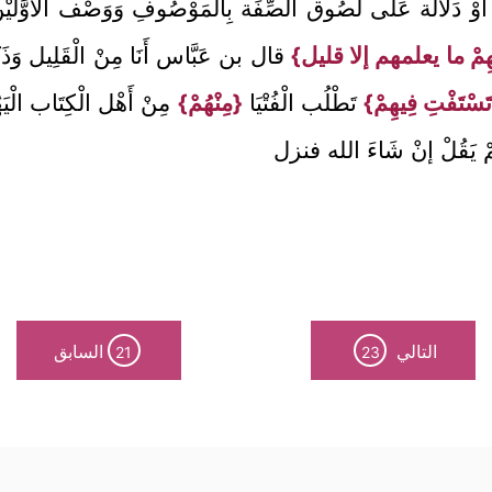
د أَوْ دَلَالَة عَلَى لُصُوق الصِّفَة بِالْمَوْصُوفِ وَوَصْف الْأَوَّلَيْنِ
َّتِهِمْ ما يعلمهم إلا قليل}
قال بن عَبَّاس أَنَا مِنْ الْقَلِيل وَذَك
تَسْتَفْتِ فِيهِمْ}
تَطْلُب الْفُتْيَا
{مِنْهُمْ}
مِنْ أَهْل الْكِتَاب الْي
لَمْ يَقُلْ إنْ شَاءَ الله فنزل
التالي
السابق
21
23