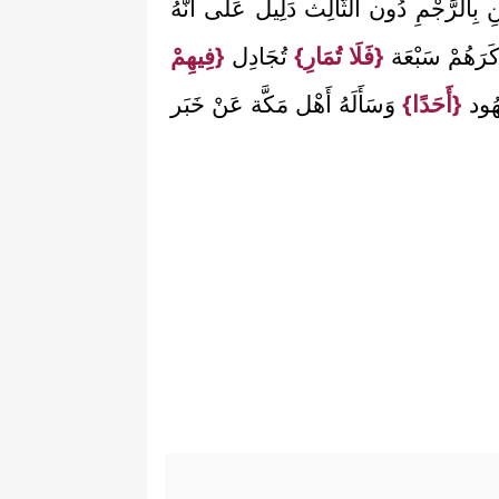
 بِالرَّجْمِ دُون الثَّالِث دَلِيل عَلَى أَنَّهُ
َرَهُمْ سَبْعَة
{فَلَا تُمَارِ}
تُجَادِل
{فِيهِمْ
َهُود
{أَحَدًا}
وَسَأَلَهُ أَهْل مَكَّة عَنْ خَبَر