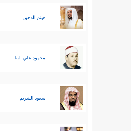
هيثم الدخين
محمود علي البنا
سعود الشريم