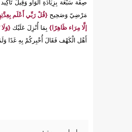
صِفَة سَبْعَة بِزِيَادَةِ الْوَاو وَقِيلَ تَأْكِي
مَرْضِيّ وَصَحِيح
{قُلْ رَبِّي أَعْلَم بِعِد
إلَّا مِرَاء ظَاهِرًا}
بِمَا أُنْزِلَ عَلَيْك
{وَلَا 
أَهْل الْكَهْف فَقَالَ أُخْبِركُمْ بِهِ غَدًا وَ