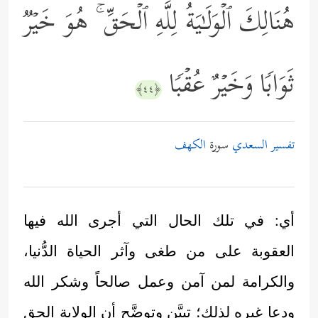
هُنَالِكَ ٱلۡوَلَـٰیَةُ لِلَّهِ ٱلۡحَقِّ ۚ هُوَ خَیۡرࣱ
ثَوَابࣰا وَخَیۡرٌ عُقۡبࣰا
﴿٤٤﴾
تفسير السعدي
سورة
الكهف
أي: في تلك الحال التي أجرى الله فيها
العقوبة على من طغى وآثر الحياة الدُّنيا،
والكرامة لمن آمن وعمل صالحاً وشكر الله
ودعا غيره لذلك؛ تبيَّن وتوضَّح أن الولاية الحق