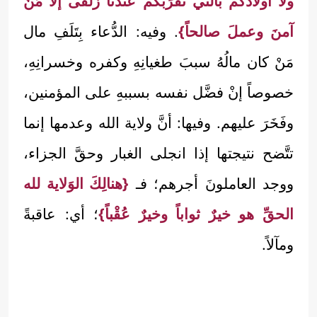
ولا أولادُكم بالتي تُقَرِّبُكم عندنا زُلفى إلاَّ مَنْ
آمنَ وعملَ صالحاً}
. وفيه: الدُّعاء بِتَلَفِ مال
مَنْ كان مالُهُ سببَ طغيانِهِ وكفره وخسرانِهِ،
خصوصاً إنْ فضَّل نفسه بسببهِ على المؤمنين،
وفَخَرَ عليهم. وفيها: أنَّ ولاية الله وعدمها إنما
تتَّضح نتيجتها إذا انجلى الغبار وحقَّ الجزاء،
ووجد العاملونَ أجرهم؛ فـ
{هنالِكَ الوَلاية لله
الحقِّ هو خيرٌ ثواباً وخيرٌ عُقْباً}
؛ أي: عاقبةً
ومآلاً.