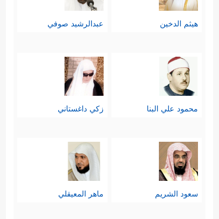
هيثم الدخين
عبدالرشيد صوفي
محمود علي البنا
زكي داغستاني
سعود الشريم
ماهر المعيقلي