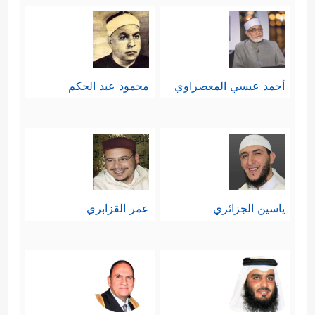
أحمد عيسي المعصراوي
محمود عبد الحكم
ياسين الجزائري
عمر القزابري