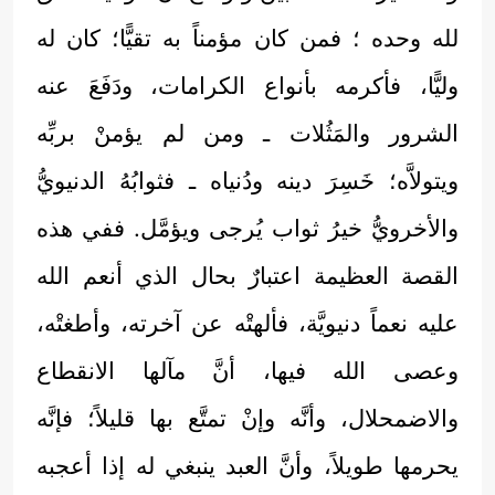
لله وحده ؛ فمن كان مؤمناً به تقيًّا؛ كان له
وليًّا، فأكرمه بأنواع الكرامات، ودَفَعَ عنه
الشرور والمَثُلات ـ ومن لم يؤمنْ بربِّه
ويتولاَّه؛ خَسِرَ دينه ودُنياه ـ فثوابُهُ الدنيويُّ
والأخرويُّ خيرُ ثواب يُرجى ويؤمَّل. ففي هذه
القصة العظيمة اعتبارٌ بحال الذي أنعم الله
عليه نعماً دنيويَّة، فألهتْه عن آخرته، وأطغتْه،
وعصى الله فيها، أنَّ مآلها الانقطاع
والاضمحلال، وأنَّه وإنْ تمتَّع بها قليلاً؛ فإنَّه
يحرمها طويلاً، وأنَّ العبد ينبغي له إذا أعجبه