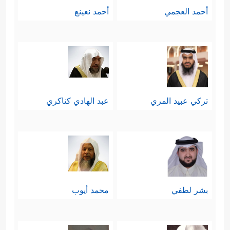
أحمد العجمي
أحمد نعينع
تركي عبيد المري
عبد الهادي كناكري
بشر لطفي
محمد أيوب