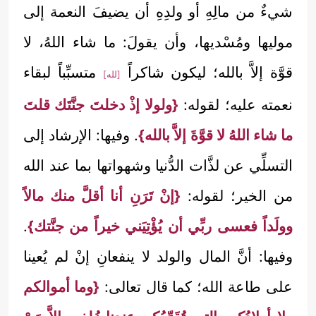
شيءٌ من مالِهِ أو ولدِهِ أن يضيفَ النعمة إلى
موليها ومُسْديها، وأن يقولَ: ما شاء اللهُ، لا
قوَّة إلاَّ بالله؛ ليكون شاكراً
متسبِّباً لبقاء
[لله]
نعمته عليه؛ لقوله:
{ولولا إذْ دخلتَ جنَّتَك قلتَ
ما شاء اللهُ لا قوَّةَ إلاَّ بالله}
. وفيها: الإرشاد إلى
التسلِّي عن لذَّات الدُّنيا وشهواتها بما عند الله
من الخير؛ لقوله:
{إنْ تَرَنِ أنا أقلَّ منك مالاً
وولَداً فعسى ربِّي أن يُؤْتِيَني خيراً من جنَّتك}
.
وفيها: أنَّ المال والولد لا ينفعانِ إنْ لم يُعينا
على طاعة الله؛ كما قال تعالى:
{وما أموالكم