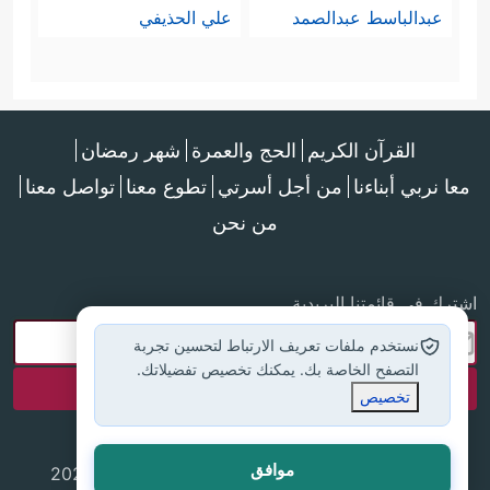
عبدالباسط عبدالصمد
علي الحذيفي
القرآن الكريم
الحج والعمرة
شهر رمضان
معا نربي أبناءنا
من أجل أسرتي
تطوع معنا
تواصل معنا
من نحن
اشترك في قائمتنا البريدية
نستخدم ملفات تعريف الارتباط لتحسين تجربة
التصفح الخاصة بك. يمكنك تخصيص تفضيلاتك.
تخصيص
موافق
جميع الحقوق محفوظة لموقع إسلام أون لاين © 2025