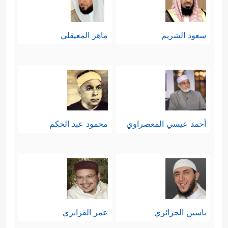
سعود الشريم
ماهر المعيقلي
أحمد عيسي المعصراوي
محمود عبد الحكم
ياسين الجزائري
عمر القزابري