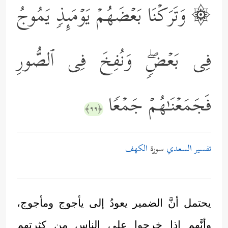
۞ وَتَرَكۡنَا بَعۡضَهُمۡ یَوۡمَىِٕذࣲ یَمُوجُ
فِی بَعۡضࣲۖ وَنُفِخَ فِی ٱلصُّورِ
فَجَمَعۡنَـٰهُمۡ جَمۡعࣰا
﴿٩٩﴾
تفسير السعدي
سورة
الكهف
يحتمل أنَّ الضمير يعودُ إلى يأجوج ومأجوج،
وأنَّهم إذا خرجوا على الناس من كثرتهم