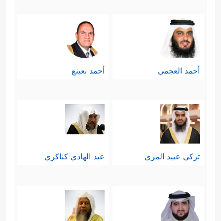
أحمد العجمي
أحمد نعينع
تركي عبيد المري
عبد الهادي كناكري