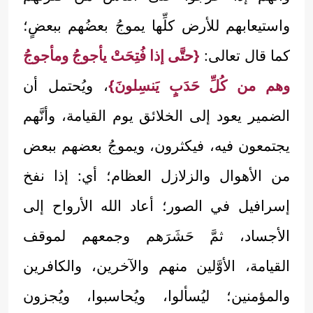
واستيعابهم للأرض كلِّها يموجُ بعضُهم ببعضٍ؛
كما قال تعالى:
{حتَّى إذا فُتِحَتْ يأجوجُ ومأجوجُ
وهم من كُلِّ حَدَبٍ يَنسِلونَ}
، ويُحتمل أن
الضمير يعود إلى الخلائق يوم القيامة، وأنَّهم
يجتمعون فيه، فيكثرون، ويموجُ بعضهم ببعض
من الأهوال والزلازل العظام؛ أي: إذا نفخ
إسرافيل في الصور؛ أعاد الله الأرواح إلى
الأجساد، ثمَّ حَشَرَهم وجمعهم لموقف
القيامة، الأوَّلين منهم والآخرين، والكافرين
والمؤمنين؛ ليُسألوا، ويُحاسبوا، ويُجزون