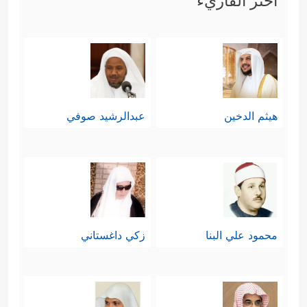
اختر القاريء
هيثم الدخين
عبدالرشيد صوفي
محمود علي البنا
زكي داغستاني